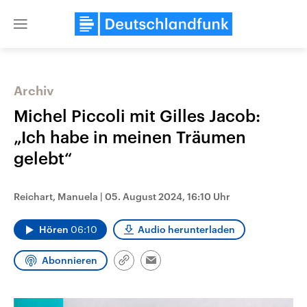
Close
menu
Archiv
Themen
Michel Piccoli mit Gilles Jacob:
„Ich habe in meinen Träumen
gelebt“
Reichart, Manuela
|
05. August 2024, 16:10 Uhr
Hören
06:10
Audio herunterladen
Landtagswahl Sachsen-Anhalt
USA
2026
Aktuelle Beiträge, Analys
Abonnieren
Alle Informationen
Hintergründe
Link
Email
Sachsen-Anhalt wählt am 6.
Wirtschaftlich und militäri
kopieren/teilen
September 2026 einen neuen
gehören die Vereinigten S
Landtag. Seit 2021 wird das
den mächtigsten Ländern 
Bundesland von einer Koalition aus
mit großem Einfluss auf d