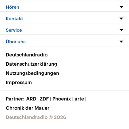
Programm
Hören
Alle Sendungen
Livestream
Kontakt
Die Nachrichten
Audios
Hörerservice
Service
Nachrichtenleicht
Podcasts
Social Media
FAQ
Über uns
Neue Beiträge auf dlf.de
Deutschlandfunk App
Newsletter
Deutschlandradio
Themen-Schwerpunkte
Nachrichten App
Deutschlandradio
Veranstaltungen
Presse
Frequenzen
Datenschutzerklärung
Musikliste
Ausbildung und Karriere
Nutzungsbedingungen
RSS
Transparenz
Impressum
Korrekturen
Barrierefreiheit
Partner
ARD
|
ZDF
|
Phoenix
|
arte
|
Chronik der Mauer
Deutschlandradio © 2026