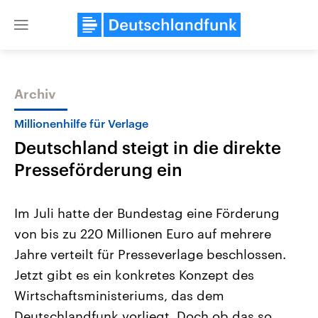
Close
menu
Archiv
Themen
Millionenhilfe für Verlage
Deutschland steigt in die direkte
Presseförderung ein
Im Juli hatte der Bundestag eine Förderung
von bis zu 220 Millionen Euro auf mehrere
Landtagswahl Sachsen-Anhalt
USA
Jahre verteilt für Presseverlage beschlossen.
2026
Aktuelle Beiträge, Analys
Alle Informationen
Hintergründe
Jetzt gibt es ein konkretes Konzept des
Sachsen-Anhalt wählt am 6.
Wirtschaftlich und militäri
September 2026 einen neuen
gehören die Vereinigten S
Wirtschaftsministeriums, das dem
Landtag. Seit 2021 wird das
den mächtigsten Ländern 
Deutschlandfunk vorliegt. Doch ob das so
Bundesland von einer Koalition aus
mit großem Einfluss auf d