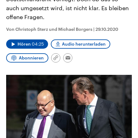
CDU, SPD und FDP regiert.-
aktuelle Weltgeschehen.
auch umgesetzt wird, ist nicht klar. Es bleiben
Umfragen, Prognosen,
Wahlprogramme, aktuelle Berichte
offene Fragen.
Sendungen
Programm
Podcasts
und Hintergründe zu den Parteien
und Kandidaten der anstehenden
Wahl.
Von Christoph Sterz und Michael Borgers
|
29.10.2020
Audio-Archiv
Hören
04:25
Audio herunterladen
Abonnieren
Link
Email
kopieren/teilen