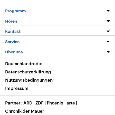
Programm
Programm
Hören
Alle Sendungen
Livestream
Kontakt
Die Nachrichten
Audios
Hörerservice
Service
Nachrichtenleicht
Podcasts
Social Media
FAQ
Über uns
Neue Beiträge auf dlf.de
Deutschlandfunk App
Newsletter
Deutschlandradio
Themen-Schwerpunkte
Nachrichten App
Deutschlandradio
Veranstaltungen
Presse
Frequenzen
Datenschutzerklärung
Musikliste
Ausbildung und Karriere
Nutzungsbedingungen
RSS
Transparenz
Impressum
Korrekturen
Barrierefreiheit
Partner
ARD
|
ZDF
|
Phoenix
|
arte
|
Chronik der Mauer