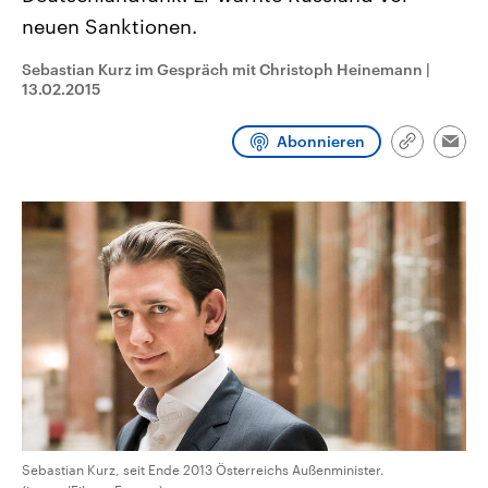
CDU, SPD und FDP regiert.-
aktuelle Weltgeschehen.
neuen Sanktionen.
Umfragen, Prognosen,
Wahlprogramme, aktuelle Berichte
Sendungen
Programm
Podcasts
und Hintergründe zu den Parteien
Sebastian Kurz im Gespräch mit Christoph Heinemann
|
und Kandidaten der anstehenden
13.02.2015
Wahl.
Audio-Archiv
Abonnieren
Link
Emai
kopieren/te
Sebastian Kurz, seit Ende 2013 Österreichs Außenminister.