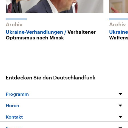
Archiv
Archiv
Ukraine-Verhandlungen
Verhaltener
Ukraine
Optimismus nach Minsk
Waffens
Entdecken Sie den Deutschlandfunk
Programm
Programm
Hören
Alle Sendungen
Livestream
Kontakt
Die Nachrichten
Audios
Hörerservice