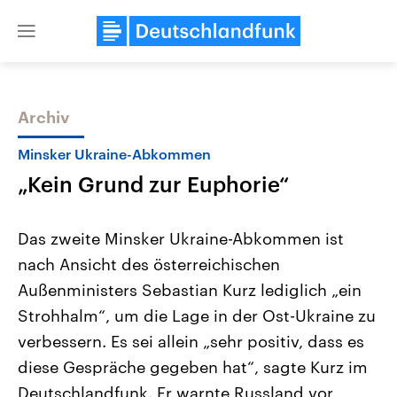
Close
menu
Archiv
Themen
Minsker Ukraine-Abkommen
„Kein Grund zur Euphorie“
Das zweite Minsker Ukraine-Abkommen ist
nach Ansicht des österreichischen
Außenministers Sebastian Kurz lediglich „ein
Landtagswahl Sachsen-Anhalt
USA
Strohhalm“, um die Lage in der Ost-Ukraine zu
2026
Aktuelle Beiträge, Analys
Alle Informationen
verbessern. Es sei allein „sehr positiv, dass es
Hintergründe
Sachsen-Anhalt wählt am 6.
Wirtschaftlich und militäri
diese Gespräche gegeben hat“, sagte Kurz im
September 2026 einen neuen
gehören die Vereinigten S
Landtag. Seit 2021 wird das
den mächtigsten Ländern 
Deutschlandfunk. Er warnte Russland vor
Bundesland von einer Koalition aus
mit großem Einfluss auf d