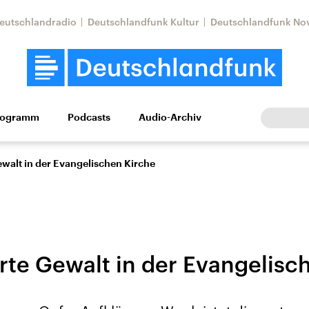
eutschlandradio
Deutschlandfunk Kultur
Deutschlandfunk No
rogramm
Podcasts
Audio-Archiv
Wirtschaft
Wissen
Kultur
Europa
Gesellschaf
ewalt in der Evangelischen Kirche
erte Gewalt in der Evangelisc
Nahostkonflikt
Iran
le Beiträge,
Aktuelle Lage und
Aktuelle Lage und