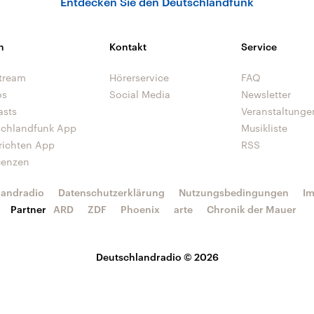
Entdecken Sie den Deutschlandfunk
n
Kontakt
Service
tream
Hörerservice
FAQ
os
Social Media
Newsletter
asts
Veranstaltunge
schlandfunk App
Musikliste
richten App
RSS
uenzen
landradio
Datenschutzerklärung
Nutzungsbedingungen
I
Partner
ARD
ZDF
Phoenix
arte
Chronik der Mauer
Deutschlandradio © 2026