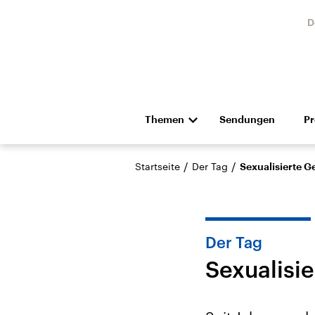
D
Themen
Sendungen
P
Die Nachrichten
Politik
/
/
Startseite
Der Tag
Sexualisierte G
Hörspiel und Feature
Musik
Der Tag
Sexualisi
Landtagswahl Sachsen-
USA
Anhalt 2026
Aktuel