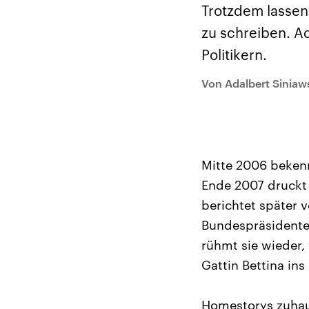
Analysen und
Hinte
Trotzdem lassen 
Der Üb
Hintergründe
Wirtschaftlich und
paläs
zu schreiben. Ad
militärisch gehören die
Terror
Vereinigten Staaten zu
Hamas
Politikern.
den mächtigsten
auf Is
Ländern der Erde, mit
Regio
großem Einfluss auf das
Gewalt
Von Adalbert Siniaw
aktuelle Weltgeschehen.
möcht
zerstö
die Hi
vom Ir
Mitte 2006 bekennt
Ende 2007 druckt
berichtet später 
Bundespräsidente
rühmt sie wieder,
Gattin Bettina ins
Homestorys zuhau