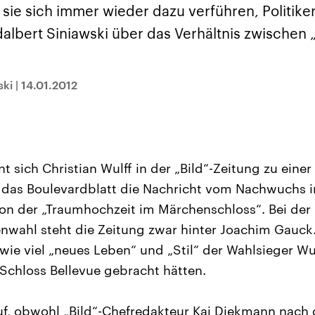
und im TikTok-Kana
rgründe
Hintergründe
sie sich immer wieder dazu verführen, Politike
erfall der
Der Iran – seit der
„Moment mal“
tinensischen
Islamischen Revolution
überprüfen wir viral
albert Siniawski über das Verhältnis zwischen 
organisation
1979 auch Islamische
Behauptungen auf i
 im Oktober 2023
Republik Iran – ist ein
Wahrheitsgehalt. W
rael hat in der
von einem
kommt eine Aussag
n wieder die
Religionsführer autoritär
Was ist falsch, was
 entfacht. Israel
regierter Staat im Nahen
stimmt? Was kann b
ski
|
14.01.2012
e die Hamas
Osten. Eine Feindschaft
werden – und was is
ren. Diese wird wie
zu Israel und zu den USA
eine Lüge? Kurz.
sbollah im Libanon
ist fest in der
Einordnend.
an unterstützt.
Staatsideologie
Transparent.
verankert.
 sich Christian Wulff in der „Bild“-Zeitung zu einer
 das Boulevardblatt die Nachricht vom Nachwuchs i
von der „Traumhochzeit im Märchenschloss“. Bei der
nwahl steht die Zeitung zwar hinter Joachim Gauc
 wie viel „neues Leben“ und „Stil“ der Wahlsieger Wu
 Schloss Bellevue gebracht hätten.
f, obwohl „Bild“-Chefredakteur Kai Diekmann nac