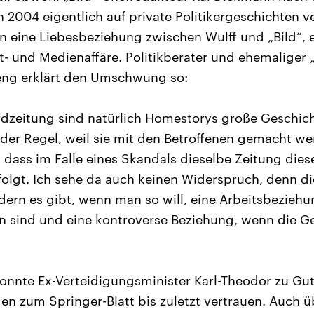
n 2004 eigentlich auf private Politikergeschichten v
n eine Liebesbeziehung zwischen Wulff und „Bild“, 
dit- und Medienaffäre. Politikberater und ehemaliger
eng erklärt den Umschwung so:
rdzeitung sind natürlich Homestorys große Geschich
in der Regel, weil sie mit den Betroffenen gemacht w
, dass im Falle eines Skandals dieselbe Zeitung die
olgt. Ich sehe da auch keinen Widerspruch, denn d
ndern es gibt, wenn man so will, eine Arbeitsbeziehu
n sind und eine kontroverse Beziehung, wenn die G
konnte Ex-Verteidigungsminister Karl-Theodor zu Gu
n zum Springer-Blatt bis zuletzt vertrauen. Auch ü