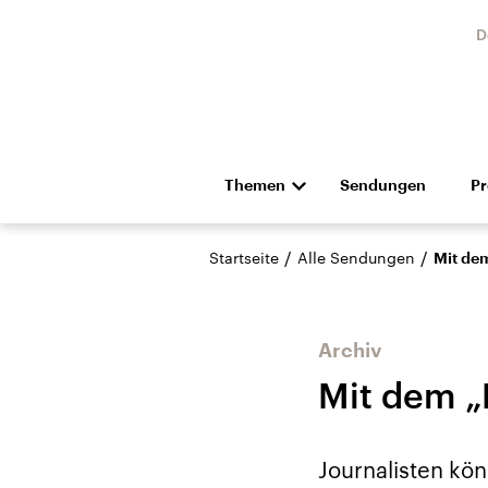
D
Themen
Sendungen
P
Die Nachrichten
Politik
/
/
Startseite
Alle Sendungen
Mit dem
Hörspiel und Feature
Musik
Archiv
Mit dem „
USA
Nahos
Journalisten kön
Aktuelle Beiträge,
Aktue