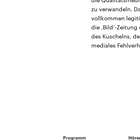
die Qualitätsmed
zu verwandeln. Da
vollkommen legiti
die ‚Bild‘-Zeitun
des Kuschelns, de
mediales Fehlverh
Programm
Höre