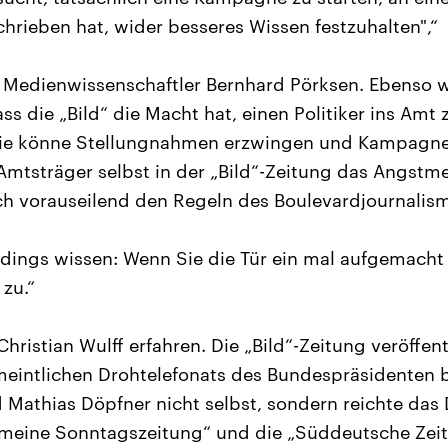
rieben hat, wider besseres Wissen festzuhalten",“
r Medienwissenschaftler Bernhard Pörksen. Ebenso 
ass die „Bild“ die Macht hat, einen Politiker ins Amt
 sie könne Stellungnahmen erzwingen und Kampagnen
 Amtsträger selbst in der „Bild“-Zeitung das Angs
ch vorauseilend den Regeln des Boulevardjournalis
erdings wissen: Wenn Sie die Tür ein mal aufgemac
 zu.“
ristian Wulff erfahren. Die „Bild“-Zeitung veröffent
rmeintlichen Drohtelefonats des Bundespräsidenten
 Mathias Döpfner nicht selbst, sondern reichte das
emeine Sonntagszeitung“ und die „Süddeutsche Zei