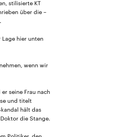
, stilisierte KT
hrieben über die –
.
r Lage hier unten
itnehmen, wenn wir
l er seine Frau nach
e und titelt
Skandal hält das
Doktor die Stange.
m Politiker, den