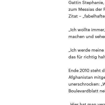
Gattin Stephanie,
zum Messias der P
Zitat – „fabelhaf
„Ich wollte immer
machen und sehen,
„Ich werde meine 
das für richtig hal
Ende 2010 steht de
Afghanistan mitge
unerschrocken: „W
Boulevardblatt n
„Hier hat man ver