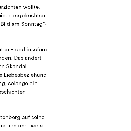
erzichten wollte.
einen regelrechten
 „Bild am Sonntag“-
ten – und insofern
erden. Das ändert
sen Skandal
ie Liebesbeziehung
ng, solange die
eschichten
ttenberg auf seine
ber ihn und seine