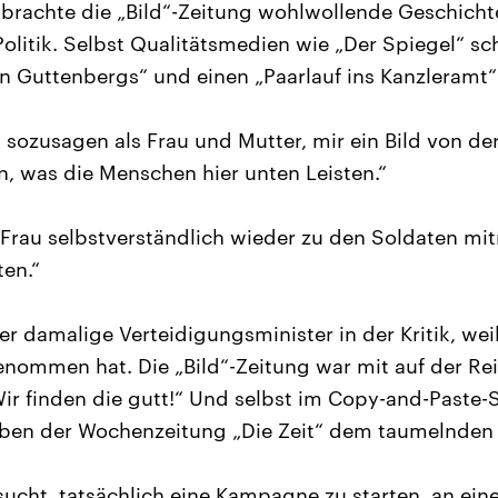
 brachte die „Bild“-Zeitung wohlwollende Geschichten
olitik. Selbst Qualitätsmedien wie „Der Spiegel“ sc
ten Guttenbergs“ und einen „Paarlauf ins Kanzleramt“
, sozusagen als Frau und Mutter, mir ein Bild von de
 was die Menschen hier unten Leisten.“
Frau selbstverständlich wieder zu den Soldaten m
ten.“
r damalige Verteidigungsminister in der Kritik, wei
nommen hat. Die „Bild“-Zeitung war mit auf der Reis
ir finden die gutt!“ Und selbst im Copy-and-Paste-
eben der Wochenzeitung „Die Zeit“ dem taumelnden 
sucht, tatsächlich eine Kampagne zu starten, an eine