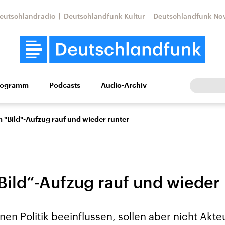
eutschlandradio
Deutschlandfunk Kultur
Deutschlandfunk No
rogramm
Podcasts
Audio-Archiv
Wirtschaft
Wissen
Kultur
Europa
Gesellschaf
 "Bild"-Aufzug rauf und wieder runter
Bild“-Aufzug rauf und wieder 
tkonflikt
Iran
Faktenchecks
nen Politik beeinflussen, sollen aber nicht Akt
In unseren Faktenc
lle Lage und
Aktuelle Lage und