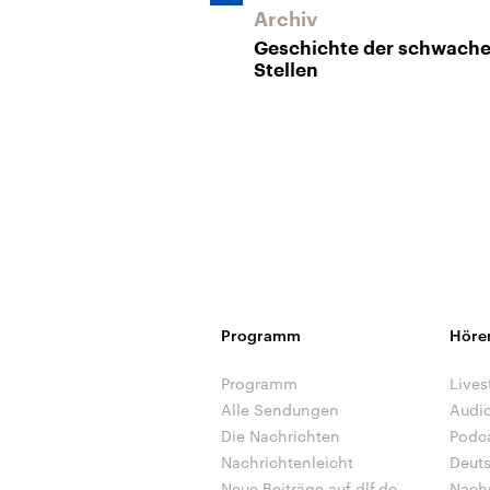
Archiv
Geschichte der schwach
Stellen
Programm
Höre
Programm
Lives
Alle Sendungen
Audi
Die Nachrichten
Podc
Nachrichtenleicht
Deut
Neue Beiträge auf dlf.de
Nach