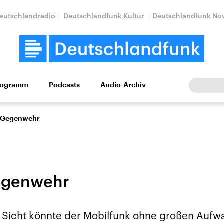
eutschlandradio
Deutschlandfunk Kultur
Deutschlandfunk No
rogramm
Podcasts
Audio-Archiv
Wirtschaft
Wissen
Kultur
Europa
Gesellschaf
 Gegenwehr
egenwehr
Nahostkonflikt
Iran
 Sicht könnte der Mobilfunk ohne großen Aufw
le Beiträge,
Aktuelle Lage und
Aktuelle Lage und