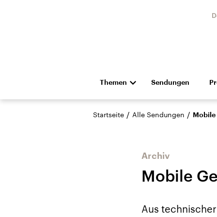
D
Themen
Sendungen
P
Die Nachrichten
Politik
/
/
Startseite
Alle Sendungen
Mobile
Hörspiel und Feature
Musik
Archiv
Mobile G
Landtagswahl Sachsen-
USA
Aus technischer
Anhalt 2026
Aktuel