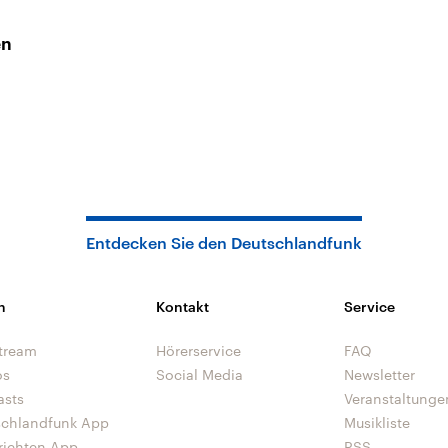
en
Entdecken Sie den Deutschlandfunk
n
Kontakt
Service
tream
Hörerservice
FAQ
os
Social Media
Newsletter
asts
Veranstaltunge
schlandfunk App
Musikliste
richten App
RSS