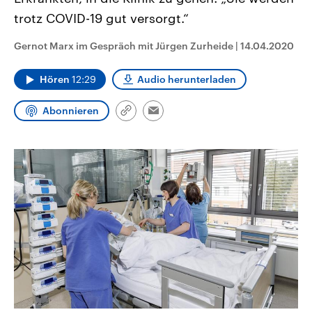
aktuelle Weltgeschehen.
Diese wird wie die Hisboll
trotz COVID-19 gut versorgt.“
Libanon vom Iran unterstüt
Sendungen
Programm
Podcasts
Gernot Marx im Gespräch mit Jürgen Zurheide
|
14.04.2020
Audio-Archiv
Hören
12:29
Audio herunterladen
Abonnieren
Link
Email
kopieren/teilen