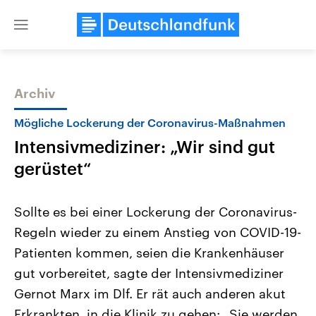
Close
menu
Archiv
Themen
Mögliche Lockerung der Coronavirus-Maßnahmen
Intensivmediziner: „Wir sind gut
gerüstet“
Sollte es bei einer Lockerung der Coronavirus-
Regeln wieder zu einem Anstieg von COVID-19-
USA
Nahostkonflikt
Patienten kommen, seien die Krankenhäuser
Aktuelle Beiträge, Analysen und
Aktuelle Lage und Hinter
Der Überfall der palästine
Hintergründe
gut vorbereitet, sagte der Intensivmediziner
Wirtschaftlich und militärisch
Terrororganisation Hamas
gehören die Vereinigten Staaten zu
Oktober 2023 auf Israel ha
Gernot Marx im Dlf. Er rät auch anderen akut
den mächtigsten Ländern der Erde,
Region wieder die Gewalt 
Erkrankten, in die Klinik zu gehen: „Sie werden
mit großem Einfluss auf das
Israel möchte die Hamas z