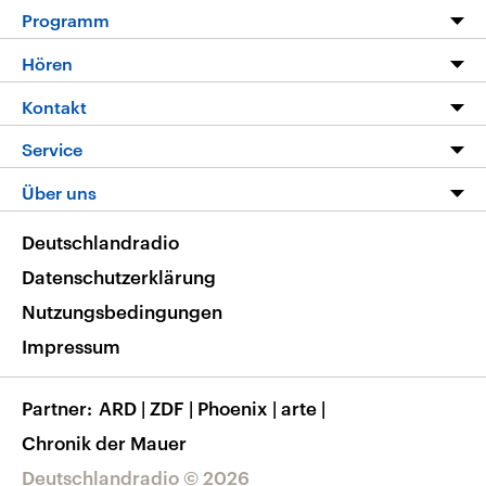
Programm
Programm
Hören
Alle Sendungen
Livestream
Kontakt
Die Nachrichten
Audios
Hörerservice
Service
Nachrichtenleicht
Podcasts
Social Media
FAQ
Über uns
Neue Beiträge auf dlf.de
Deutschlandfunk App
Newsletter
Deutschlandradio
Themen-Schwerpunkte
Nachrichten App
Deutschlandradio
Veranstaltungen
Presse
Frequenzen
Datenschutzerklärung
Musikliste
Ausbildung und Karriere
Nutzungsbedingungen
RSS
Transparenz
Impressum
Korrekturen
Barrierefreiheit
Partner
ARD
|
ZDF
|
Phoenix
|
arte
|
Chronik der Mauer
Deutschlandradio © 2026