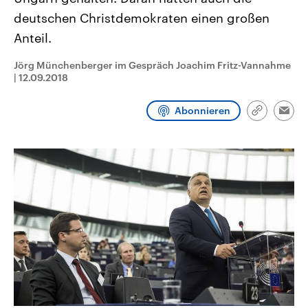
CDU, SPD und FDP regiert.-
aktuelle Weltgeschehen.
deutschen Christdemokraten einen großen
Umfragen, Prognosen,
Wahlprogramme, aktuelle Berichte
Anteil.
Sendungen
Programm
Podcasts
und Hintergründe zu den Parteien
und Kandidaten der anstehenden
Wahl.
Jörg Münchenberger im Gespräch Joachim Fritz-Vannahme
Audio-Archiv
|
12.09.2018
Abonnieren
Link
Emai
kopieren/te