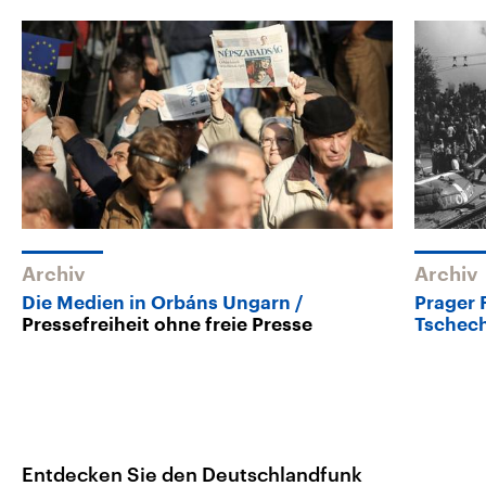
Archiv
Archiv
Die Medien in Orbáns Ungarn
Prager 
Pressefreiheit ohne freie Presse
Tschec
Entdecken Sie den Deutschlandfunk