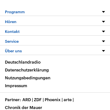
Programm
Programm
Hören
Alle Sendungen
Livestream
Kontakt
Die Nachrichten
Audios
Hörerservice
Service
Nachrichtenleicht
Podcasts
Social Media
FAQ
Über uns
Neue Beiträge auf dlf.de
Deutschlandfunk App
Newsletter
Deutschlandradio
Themen-Schwerpunkte
Nachrichten App
Deutschlandradio
Veranstaltungen
Presse
Frequenzen
Datenschutzerklärung
Musikliste
Ausbildung und Karriere
Nutzungsbedingungen
RSS
Transparenz
Impressum
Korrekturen
Barrierefreiheit
Partner
ARD
|
ZDF
|
Phoenix
|
arte
|
Chronik der Mauer