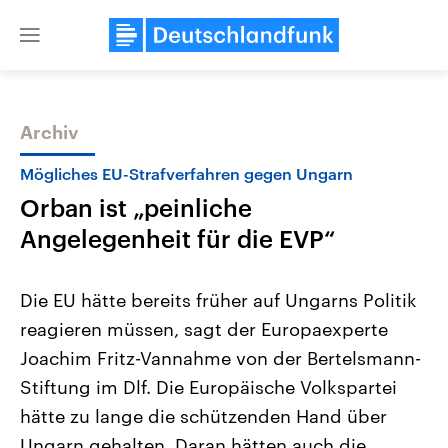
Close
menu
Archiv
Themen
Mögliches EU-Strafverfahren gegen Ungarn
Orban ist „peinliche
Angelegenheit für die EVP“
Die EU hätte bereits früher auf Ungarns Politik
reagieren müssen, sagt der Europaexperte
Landtagswahl Sachsen-Anhalt
USA
Joachim Fritz-Vannahme von der Bertelsmann-
2026
Aktuelle Beiträge, Analys
Alle Informationen
Hintergründe
Stiftung im Dlf. Die Europäische Volkspartei
Sachsen-Anhalt wählt am 6.
Wirtschaftlich und militäri
September 2026 einen neuen
gehören die Vereinigten S
hätte zu lange die schützenden Hand über
Landtag. Seit 2021 wird das
den mächtigsten Ländern 
Ungarn gehalten. Daran hätten auch die
Bundesland von einer Koalition aus
mit großem Einfluss auf d