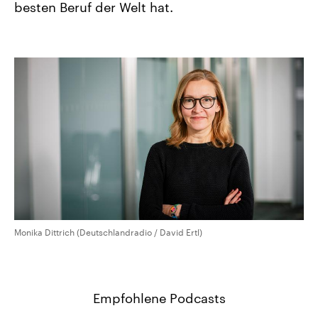
besten Beruf der Welt hat.
CDU, SPD und FDP regiert.-
aktuelle Weltgeschehen.
Umfragen, Prognosen,
Wahlprogramme, aktuelle Berichte
Sendungen
Programm
Podcasts
und Hintergründe zu den Parteien
und Kandidaten der anstehenden
Wahl.
Audio-Archiv
Monika Dittrich (Deutschlandradio / David Ertl)
Empfohlene Podcasts