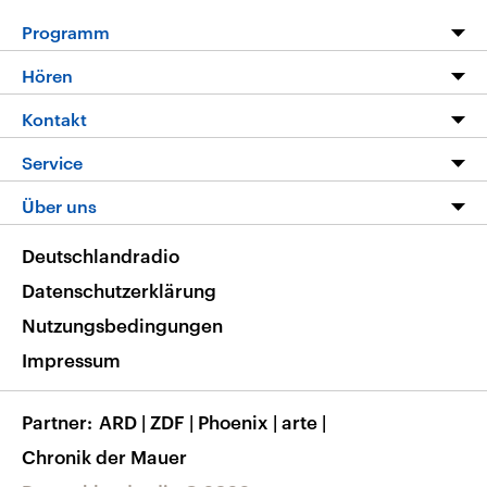
Programm
Programm
Hören
Alle Sendungen
Livestream
Kontakt
Die Nachrichten
Audios
Hörerservice
Service
Nachrichtenleicht
Podcasts
Social Media
FAQ
Über uns
Neue Beiträge auf dlf.de
Deutschlandfunk App
Newsletter
Deutschlandradio
Themen-Schwerpunkte
Nachrichten App
Deutschlandradio
Veranstaltungen
Presse
Frequenzen
Datenschutzerklärung
Musikliste
Ausbildung und Karriere
Nutzungsbedingungen
RSS
Transparenz
Impressum
Korrekturen
Barrierefreiheit
Partner
ARD
|
ZDF
|
Phoenix
|
arte
|
Chronik der Mauer