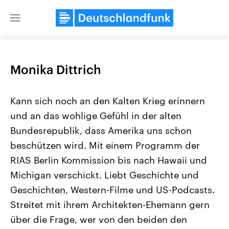
Close
menu
Monika Dittrich
Themen
Kann sich noch an den Kalten Krieg erinnern
und an das wohlige Gefühl in der alten
Bundesrepublik, dass Amerika uns schon
beschützen wird. Mit einem Programm der
RIAS Berlin Kommission bis nach Hawaii und
Michigan verschickt. Liebt Geschichte und
Landtagswahl Sachsen-Anhalt
USA
2026
Aktuelle Beiträge, Analys
Geschichten, Western-Filme und US-Podcasts.
Alle Informationen
Hintergründe
Sachsen-Anhalt wählt am 6.
Wirtschaftlich und militäri
Streitet mit ihrem Architekten-Ehemann gern
September 2026 einen neuen
gehören die Vereinigten S
über die Frage, wer von den beiden den
Landtag. Seit 2021 wird das
den mächtigsten Ländern 
Bundesland von einer Koalition aus
mit großem Einfluss auf d