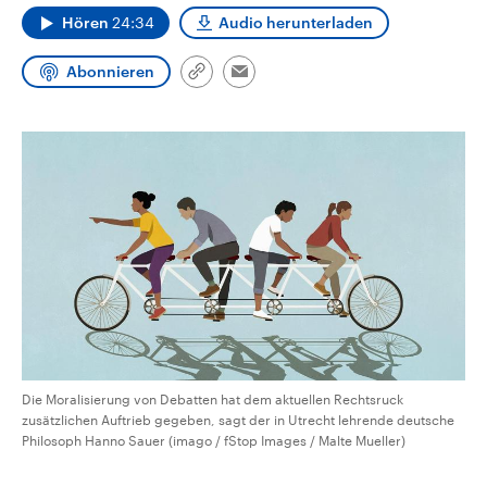
CDU, SPD und FDP regiert.-
aktuelle Weltgeschehen.
Hören
24:34
Audio herunterladen
Umfragen, Prognosen,
Wahlprogramme, aktuelle Berichte
Sendungen
Programm
Podcasts
und Hintergründe zu den Parteien
Abonnieren
Link
Email
und Kandidaten der anstehenden
kopieren/teilen
Wahl.
Audio-Archiv
Die Moralisierung von Debatten hat dem aktuellen Rechtsruck
zusätzlichen Auftrieb gegeben, sagt der in Utrecht lehrende deutsche
Philosoph Hanno Sauer (imago / fStop Images / Malte Mueller)