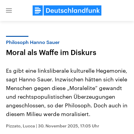
Close
menu
Philosoph Hanno Sauer
Themen
Moral als Waffe im Diskurs
Es gibt eine linksliberale kulturelle Hegemonie,
sagt Hanno Sauer. Inzwischen hätten sich viele
Menschen gegen diese „Moralelite“ gewandt
und rechtspopulistischen Überzeugungen
angeschlossen, so der Philosoph. Doch auch in
Landtagswahl Sachsen-Anhalt
USA
2026
Aktuelle Beiträge, Analys
diesem Milieu werde moralisiert.
Alle Informationen
Hintergründe
Sachsen-Anhalt wählt am 6.
Wirtschaftlich und militäri
September 2026 einen neuen
gehören die Vereinigten S
Pizzato, Lucca
|
30. November 2025, 17:05 Uhr
Landtag. Seit 2021 wird das
den mächtigsten Ländern 
Bundesland von einer Koalition aus
mit großem Einfluss auf d