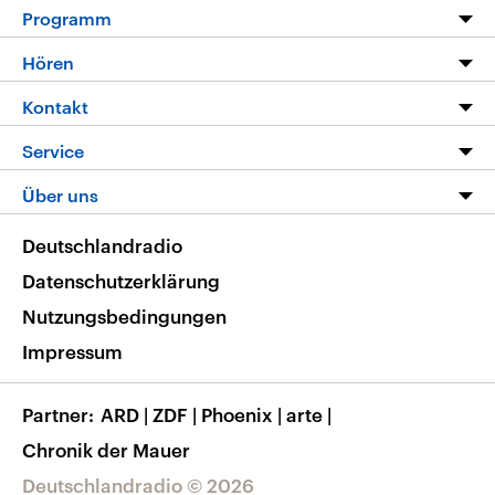
Programm
Programm
Hören
Alle Sendungen
Livestream
Kontakt
Die Nachrichten
Audios
Hörerservice
Service
Nachrichtenleicht
Podcasts
Social Media
FAQ
Über uns
Neue Beiträge auf dlf.de
Deutschlandfunk App
Newsletter
Deutschlandradio
Themen-Schwerpunkte
Nachrichten App
Deutschlandradio
Veranstaltungen
Presse
Frequenzen
Datenschutzerklärung
Musikliste
Ausbildung und Karriere
Nutzungsbedingungen
RSS
Transparenz
Impressum
Korrekturen
Barrierefreiheit
Partner
ARD
|
ZDF
|
Phoenix
|
arte
|
Chronik der Mauer
Deutschlandradio © 2026