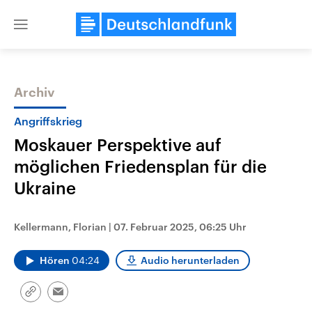
Close
menu
Archiv
Themen
Angriffskrieg
Moskauer Perspektive auf
möglichen Friedensplan für die
Ukraine
Kellermann, Florian
|
07. Februar 2025, 06:25 Uhr
Landtagswahl Sachsen-Anhalt
USA
2026
Aktuelle Beiträge, Analys
Hören
04:24
Audio herunterladen
Alle Informationen
Hintergründe
Sachsen-Anhalt wählt am 6.
Wirtschaftlich und militäri
September 2026 einen neuen
gehören die Vereinigten S
Link
Landtag. Seit 2021 wird das
den mächtigsten Ländern 
Email
kopieren/teilen
Bundesland von einer Koalition aus
mit großem Einfluss auf d