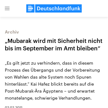
Close
menu
Archiv
Themen
„Mubarak wird mit Sicherheit nicht
bis im September im Amt bleiben“
„Es gilt jetzt zu verhindern, dass in diesem
Prozess des Übergangs und der Vorbereitung
von Wahlen das alte System noch Spuren
hinterlässt.“ Kai Hafez blickt bereits auf die
Landtagswahl Sachsen-Anhalt
USA
2026
Aktuelle Beiträge, Analys
Post-Mubarak-Ära Ägyptens – und erwartet
Alle Informationen
Hintergründe
Sachsen-Anhalt wählt am 6.
Wirtschaftlich und militäri
monatelange, schwierige Verhandlungen.
September 2026 einen neuen
gehören die Vereinigten S
Landtag. Seit 2021 wird das
den mächtigsten Ländern 
Bundesland von einer Koalition aus
mit großem Einfluss auf d
02.02.2011