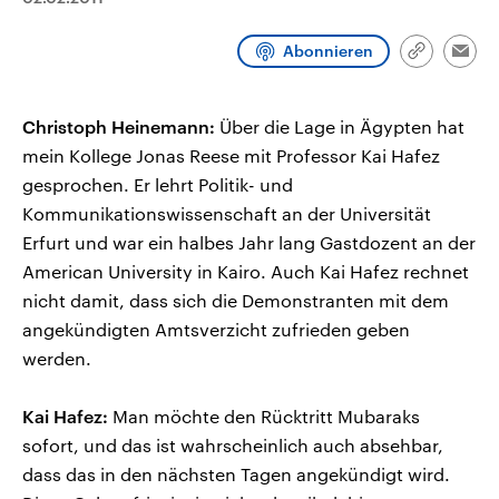
CDU, SPD und FDP regiert.-
aktuelle Weltgeschehen.
Umfragen, Prognosen,
Wahlprogramme, aktuelle Berichte
Abonnieren
Link
Emai
Sendungen
Programm
Podcasts
und Hintergründe zu den Parteien
kopieren/te
und Kandidaten der anstehenden
Wahl.
Audio-Archiv
Christoph Heinemann:
Über die Lage in Ägypten hat
mein Kollege Jonas Reese mit Professor Kai Hafez
gesprochen. Er lehrt Politik- und
Kommunikationswissenschaft an der Universität
Erfurt und war ein halbes Jahr lang Gastdozent an der
American University in Kairo. Auch Kai Hafez rechnet
nicht damit, dass sich die Demonstranten mit dem
angekündigten Amtsverzicht zufrieden geben
werden.
Kai Hafez:
Man möchte den Rücktritt Mubaraks
sofort, und das ist wahrscheinlich auch absehbar,
dass das in den nächsten Tagen angekündigt wird.