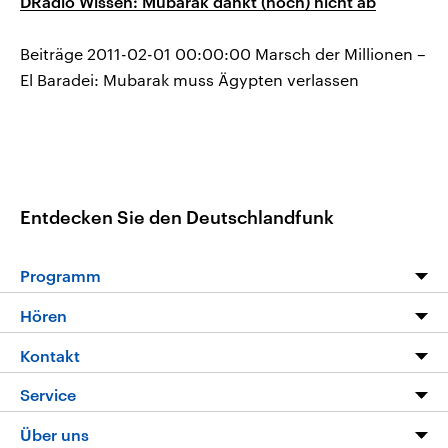
DRadio Wissen: Mubarak dankt (noch) nicht ab
Beiträge 2011-02-01 00:00:00 Marsch der Millionen –
El Baradei: Mubarak muss Ägypten verlassen
Entdecken Sie den Deutschlandfunk
Programm
Programm
Hören
Alle Sendungen
Livestream
Kontakt
Die Nachrichten
Audios
Hörerservice
Service
Nachrichtenleicht
Podcasts
Social Media
FAQ
Über uns
Neue Beiträge auf dlf.de
Deutschlandfunk App