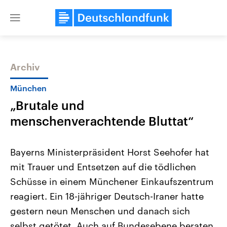
Close
menu
Archiv
Themen
München
„Brutale und
menschenverachtende Bluttat“
Bayerns Ministerpräsident Horst Seehofer hat
mit Trauer und Entsetzen auf die tödlichen
Landtagswahl Sachsen-Anhalt
USA
Schüsse in einem Münchener Einkaufszentrum
2026
Aktuelle Beiträge, Analys
Alle Informationen
Hintergründe
reagiert. Ein 18-jähriger Deutsch-Iraner hatte
Sachsen-Anhalt wählt am 6.
Wirtschaftlich und militäri
September 2026 einen neuen
gehören die Vereinigten S
gestern neun Menschen und danach sich
Landtag. Seit 2021 wird das
den mächtigsten Ländern 
selbst getötet. Auch auf Bundesebene beraten
Bundesland von einer Koalition aus
mit großem Einfluss auf d