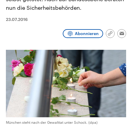
CDU, SPD und FDP regiert.-
aktuelle Weltgeschehen.
nun die Sicherheitsbehörden.
Umfragen, Prognosen,
Wahlprogramme, aktuelle Berichte
Sendungen
Programm
Podcasts
und Hintergründe zu den Parteien
23.07.2016
und Kandidaten der anstehenden
Wahl.
Audio-Archiv
Abonnieren
Link
Emai
kopieren/te
München steht nach der Gewalttat unter Schock. (dpa)