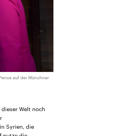
t Pence auf der Münchner
e dieser Welt noch
r
n Syrien, die
 nutze die