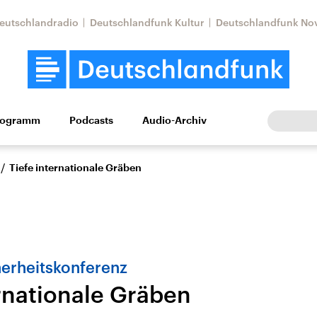
eutschlandradio
Deutschlandfunk Kultur
Deutschlandfunk No
rogramm
Podcasts
Audio-Archiv
Wirtschaft
Wissen
Kultur
Europa
Gesellschaf
/
Tiefe internationale Gräben
erheitskonferenz
ernationale Gräben
Nahostkonflikt
Iran
le Beiträge,
Aktuelle Lage und
Aktuelle Lage und