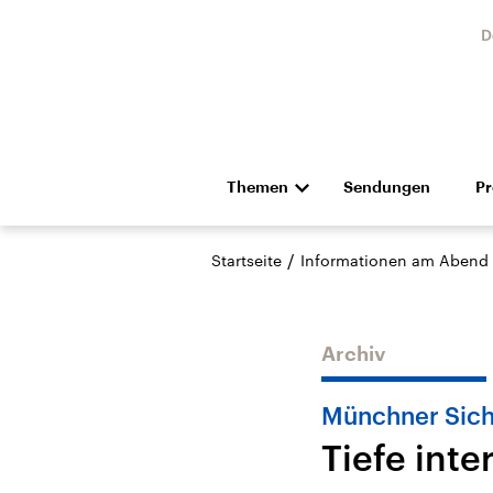
D
Themen
Sendungen
P
Die Nachrichten
Politik
/
Startseite
Informationen am Abend
Hörspiel und Feature
Musik
Archiv
Münchner Sich
Tiefe int
Landtagswahl Sachsen-
USA
Anhalt 2026
Aktuel