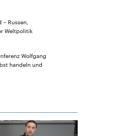
d – Russen,
r Weltpolitik
onferenz Wolfgang
lbst handeln und