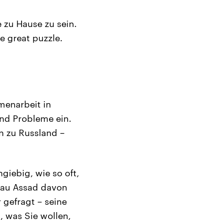
e zu Hause zu sein.
e great puzzle.
menarbeit in
und Probleme ein.
n zu Russland –
giebig, wie so oft,
kau Assad davon
 gefragt – seine
, was Sie wollen,