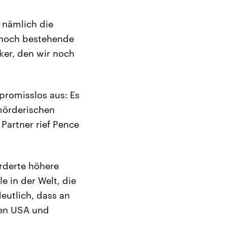
 nämlich die
 noch bestehende
er, den wir noch
promisslos aus: Es
mörderischen
Partner rief Pence
orderte höhere
 in der Welt, die
eutlich, dass an
den USA und