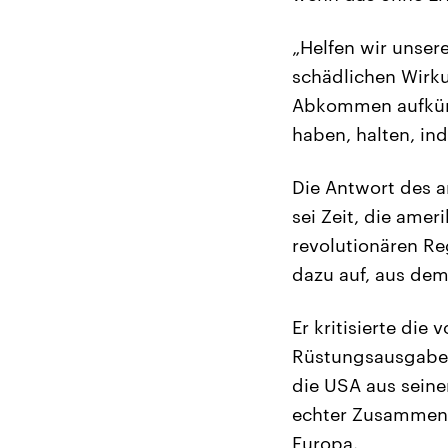
„Helfen wir unse
schädlichen Wirk
Abkommen aufkünd
haben, halten, i
Die Antwort des a
sei Zeit, die ame
revolutionären Re
dazu auf, aus de
Er kritisierte die
Rüstungsausgaben 
die USA aus seine
echter Zusammena
Europa.