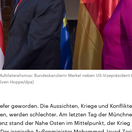
 Multilateralismus: Bundeskanzlerin Merkel neben US-Vizepräsiden
(Sven Hoppe/dpa)
iefer geworden. Die Aussichten, Kriege und Konflikt
en, werden schlechter. Am letzten Tag der Münchne
enz stand der Nahe Osten im Mittelpunkt, der Krieg i
. Der iranische Außenminister Mohammed Javad Zarif