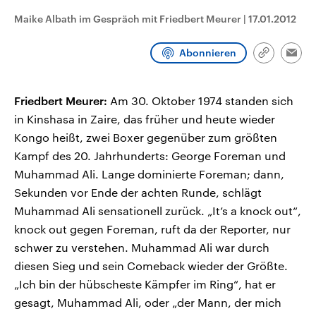
CDU, SPD und FDP regiert.-
aktuelle Weltgeschehen.
Maike Albath im Gespräch mit Friedbert Meurer
|
17.01.2012
Umfragen, Prognosen,
Wahlprogramme, aktuelle Berichte
Sendungen
Programm
Podcasts
und Hintergründe zu den Parteien
Abonnieren
und Kandidaten der anstehenden
Link
Emai
Wahl.
kopieren/te
Audio-Archiv
Friedbert Meurer:
Am 30. Oktober 1974 standen sich
in Kinshasa in Zaire, das früher und heute wieder
Kongo heißt, zwei Boxer gegenüber zum größten
Kampf des 20. Jahrhunderts: George Foreman und
Muhammad Ali. Lange dominierte Foreman; dann,
Sekunden vor Ende der achten Runde, schlägt
Muhammad Ali sensationell zurück. „It’s a knock out“,
knock out gegen Foreman, ruft da der Reporter, nur
schwer zu verstehen. Muhammad Ali war durch
diesen Sieg und sein Comeback wieder der Größte.
„Ich bin der hübscheste Kämpfer im Ring“, hat er
gesagt, Muhammad Ali, oder „der Mann, der mich