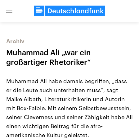
Close
menu
Archiv
Themen
Muhammad Ali „war ein
großartiger Rhetoriker“
Muhammad Ali habe damals begriffen, „dass
er die Leute auch unterhalten muss“, sagt
Maike Albath, Literaturkritikerin und Autorin
mit Box-Faible. Mit seinem Selbstbewusstsein,
Landtagswahl Sachsen-Anhalt
USA
2026
Aktuelle Beiträge, Analys
seiner Cleverness und seiner Zähigkeit habe Ali
Alle Informationen
Hintergründe
Sachsen-Anhalt wählt am 6.
Wirtschaftlich und militäri
einen wichtigen Beitrag für die afro-
September 2026 einen neuen
gehören die Vereinigten S
Landtag. Seit 2021 wird das
den mächtigsten Ländern 
amerikanische Kultur geleistet.
Bundesland von einer Koalition aus
mit großem Einfluss auf d