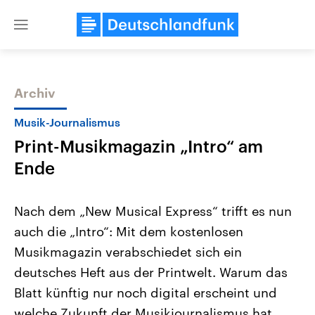
Close
menu
Archiv
Themen
Musik-Journalismus
Print-Musikmagazin „Intro“ am
Ende
Nach dem „New Musical Express“ trifft es nun
auch die „Intro“: Mit dem kostenlosen
Landtagswahl Sachsen-Anhalt
USA
Musikmagazin verabschiedet sich ein
2026
Aktuelle Beiträge, Analys
Alle Informationen
Hintergründe
deutsches Heft aus der Printwelt. Warum das
Sachsen-Anhalt wählt am 6.
Wirtschaftlich und militäri
September 2026 einen neuen
gehören die Vereinigten S
Blatt künftig nur noch digital erscheint und
Landtag. Seit 2021 wird das
den mächtigsten Ländern 
welche Zukunft der Musikjournalismus hat,
Bundesland von einer Koalition aus
mit großem Einfluss auf d