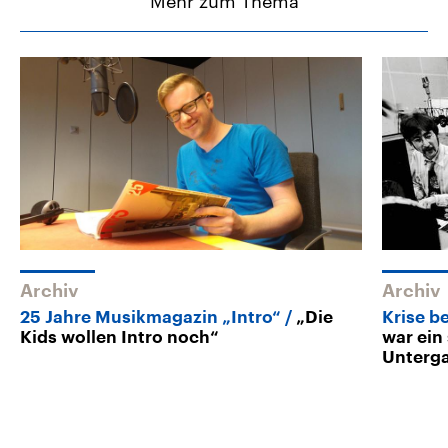
Mehr zum Thema
Archiv
Archiv
25 Jahre Musikmagazin „Intro“
„Die
Krise b
Kids wollen Intro noch“
war ein
Unterg