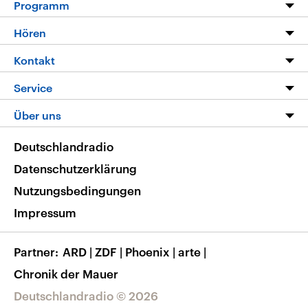
Programm
Programm
Hören
Alle Sendungen
Livestream
Kontakt
Die Nachrichten
Audios
Hörerservice
Service
Nachrichtenleicht
Podcasts
Social Media
FAQ
Über uns
Neue Beiträge auf dlf.de
Deutschlandfunk App
Newsletter
Deutschlandradio
Themen-Schwerpunkte
Nachrichten App
Deutschlandradio
Veranstaltungen
Presse
Frequenzen
Datenschutzerklärung
Musikliste
Ausbildung und Karriere
Nutzungsbedingungen
RSS
Transparenz
Impressum
Korrekturen
Barrierefreiheit
Partner
ARD
|
ZDF
|
Phoenix
|
arte
|
Chronik der Mauer
Deutschlandradio © 2026