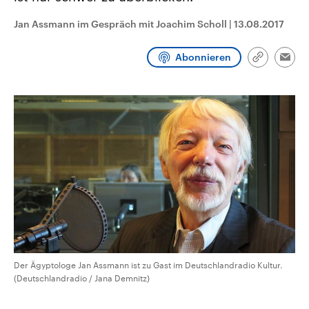
aktuelle Weltgeschehen.
Diese wird wie die Hisboll
Libanon vom Iran unterstüt
Jan Assmann im Gespräch mit Joachim Scholl
|
13.08.2017
Sendungen
Programm
Podcasts
Abonnieren
Link
Emai
kopieren/te
Audio-Archiv
Der Ägyptologe Jan Assmann ist zu Gast im Deutschlandradio Kultur.
(Deutschlandradio / Jana Demnitz)