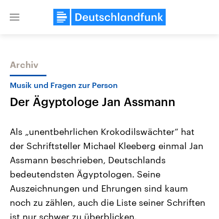
Close
menu
Archiv
Themen
Musik und Fragen zur Person
Der Ägyptologe Jan Assmann
Als „unentbehrlichen Krokodilswächter“ hat
der Schriftsteller Michael Kleeberg einmal Jan
Assmann beschrieben, Deutschlands
USA
Nahostkonflikt
bedeutendsten Ägyptologen. Seine
Aktuelle Beiträge, Analysen und
Aktuelle Lage und Hinter
Der Überfall der palästine
Hintergründe
Auszeichnungen und Ehrungen sind kaum
Wirtschaftlich und militärisch
Terrororganisation Hamas
noch zu zählen, auch die Liste seiner Schriften
gehören die Vereinigten Staaten zu
Oktober 2023 auf Israel ha
den mächtigsten Ländern der Erde,
Region wieder die Gewalt 
ist nur schwer zu überblicken.
mit großem Einfluss auf das
Israel möchte die Hamas z