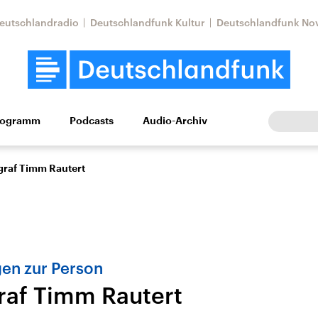
eutschlandradio
Deutschlandfunk Kultur
Deutschlandfunk No
rogramm
Podcasts
Audio-Archiv
Wirtschaft
Wissen
Kultur
Europa
Gesellschaf
graf Timm Rautert
gen zur Person
raf Timm Rautert
Nahostkonflikt
Iran
le Beiträge,
Aktuelle Lage und
Aktuelle Lage und