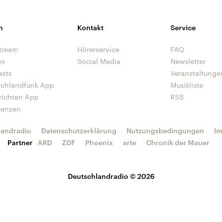
n
Kontakt
Service
tream
Hörerservice
FAQ
os
Social Media
Newsletter
asts
Veranstaltunge
schlandfunk App
Musikliste
richten App
RSS
uenzen
landradio
Datenschutzerklärung
Nutzungsbedingungen
I
Partner
ARD
ZDF
Phoenix
arte
Chronik der Mauer
Deutschlandradio © 2026