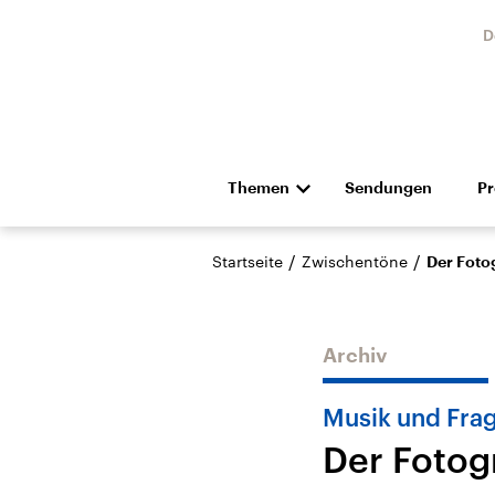
D
Themen
Sendungen
P
Die Nachrichten
Politik
/
/
Startseite
Zwischentöne
Der Foto
Hörspiel und Feature
Musik
Archiv
Musik und Fra
Der Fotog
Landtagswahl Sachsen-
USA
Anhalt 2026
Aktuel