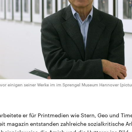
vor einigen seiner Werke im im Sprengel Museum Hannover (pictur
 arbeitete er für Printmedien wie Stern, Geo und Time
eit magazin entstanden zahlreiche sozialkritische Ar