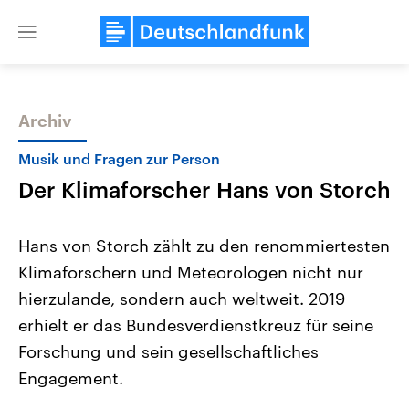
Close
menu
Archiv
Themen
Musik und Fragen zur Person
Der Klimaforscher Hans von Storch
Hans von Storch zählt zu den renommiertesten
Klimaforschern und Meteorologen nicht nur
hierzulande, sondern auch weltweit. 2019
Landtagswahl Sachsen-Anhalt
USA
erhielt er das Bundesverdienstkreuz für seine
2026
Aktuelle Beiträge, Analys
Alle Informationen
Forschung und sein gesellschaftliches
Hintergründe
Sachsen-Anhalt wählt am 6.
Wirtschaftlich und militäri
Engagement.
September 2026 einen neuen
gehören die Vereinigten S
Landtag. Seit 2021 wird das
den mächtigsten Ländern 
Bundesland von einer Koalition aus
mit großem Einfluss auf d