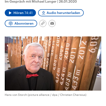
Im Gespräch mit Michael Langer
|
26.01.2020
CDU, SPD und FDP regiert.-
aktuelle Weltgeschehen.
Umfragen, Prognosen,
Wahlprogramme, aktuelle Berichte
Hören
74:41
Audio herunterladen
Sendungen
Programm
Podcasts
und Hintergründe zu den Parteien
und Kandidaten der anstehenden
Wahl.
Abonnieren
Link
Email
Audio-Archiv
kopieren/teilen
Hans von Storch (picture alliance / dpa / Christian Charisius)