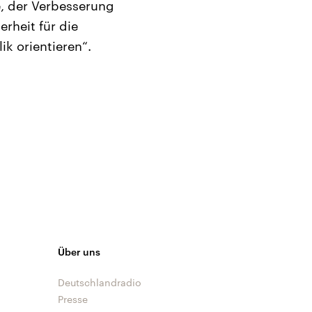
e, der Verbesserung
rheit für die
k orientieren“.
Über uns
Deutschlandradio
Presse