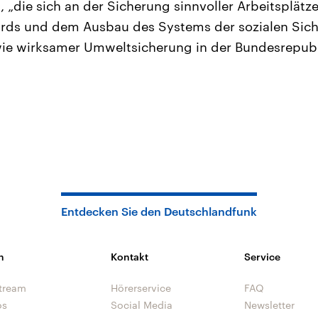
, „die sich an der Sicherung sinnvoller Arbeitsplätz
rds und dem Ausbau des Systems der sozialen Siche
ie wirksamer Umweltsicherung in der Bundesrepubli
Entdecken Sie den Deutschlandfunk
n
Kontakt
Service
tream
Hörerservice
FAQ
os
Social Media
Newsletter