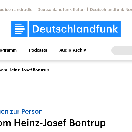
eutschlandradio
Deutschlandfunk Kultur
Deutschlandfunk No
rogramm
Podcasts
Audio-Archiv
Wirtschaft
Wissen
Kultur
Europa
Gesellschaf
om Heinz-Josef Bontrup
gen zur Person
m Heinz-Josef Bontrup
Nahostkonflikt
Iran
le Beiträge,
Aktuelle Lage und
Aktuelle Lage und