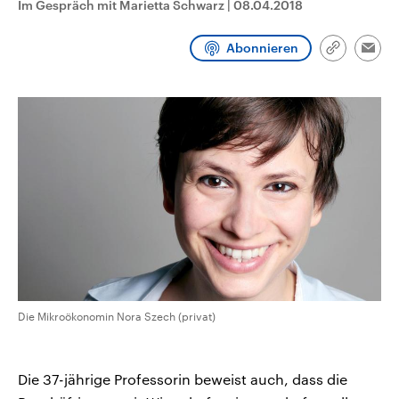
Im Gespräch mit Marietta Schwarz
|
08.04.2018
CDU, SPD und FDP regiert.-
aktuelle Weltgeschehen.
Umfragen, Prognosen,
Wahlprogramme, aktuelle Berichte
Abonnieren
Sendungen
Programm
Podcasts
und Hintergründe zu den Parteien
Link
Emai
und Kandidaten der anstehenden
kopieren/te
Wahl.
Audio-Archiv
Die Mikroökonomin Nora Szech (privat)
Die 37-jährige Professorin beweist auch, dass die