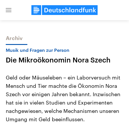
Close
menu
Archiv
Themen
Musik und Fragen zur Person
Die Mikroökonomin Nora Szech
Geld oder Mäuseleben – ein Laborversuch mit
Mensch und Tier machte die Ökonomin Nora
Szech vor einigen Jahren bekannt. Inzwischen
Landtagswahl Sachsen-Anhalt
USA
hat sie in vielen Studien und Experimenten
2026
Aktuelle Beiträge, Analys
Alle Informationen
nachgewiesen, welche Mechanismen unseren
Hintergründe
Sachsen-Anhalt wählt am 6.
Wirtschaftlich und militäri
Umgang mit Geld beeinflussen.
September 2026 einen neuen
gehören die Vereinigten S
Landtag. Seit 2021 wird das
den mächtigsten Ländern 
Bundesland von einer Koalition aus
mit großem Einfluss auf d