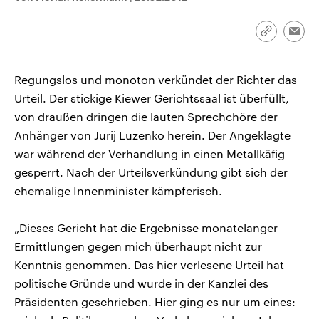
CDU, SPD und FDP regiert.-
aktuelle Weltgeschehen.
Umfragen, Prognosen,
Wahlprogramme, aktuelle Berichte
Link
Emai
Sendungen
Programm
Podcasts
und Hintergründe zu den Parteien
kopieren/te
und Kandidaten der anstehenden
Wahl.
Regungslos und monoton verkündet der Richter das
Audio-Archiv
Urteil. Der stickige Kiewer Gerichtssaal ist überfüllt,
von draußen dringen die lauten Sprechchöre der
Anhänger von Jurij Luzenko herein. Der Angeklagte
war während der Verhandlung in einen Metallkäfig
gesperrt. Nach der Urteilsverkündung gibt sich der
ehemalige Innenminister kämpferisch.
„Dieses Gericht hat die Ergebnisse monatelanger
Ermittlungen gegen mich überhaupt nicht zur
Kenntnis genommen. Das hier verlesene Urteil hat
politische Gründe und wurde in der Kanzlei des
Präsidenten geschrieben. Hier ging es nur um eines: