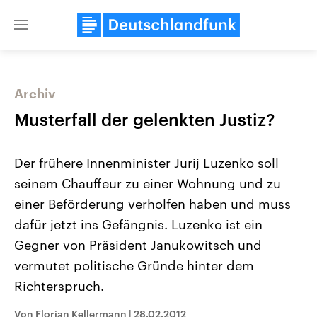
Close
menu
Archiv
Themen
Musterfall der gelenkten Justiz?
Der frühere Innenminister Jurij Luzenko soll
seinem Chauffeur zu einer Wohnung und zu
einer Beförderung verholfen haben und muss
dafür jetzt ins Gefängnis. Luzenko ist ein
Gegner von Präsident Janukowitsch und
Landtagswahl Sachsen-Anhalt
USA
2026
Aktuelle Beiträge, Analys
vermutet politische Gründe hinter dem
Alle Informationen
Hintergründe
Sachsen-Anhalt wählt am 6.
Wirtschaftlich und militäri
Richterspruch.
September 2026 einen neuen
gehören die Vereinigten S
Landtag. Seit 2021 wird das
den mächtigsten Ländern 
Von Florian Kellermann
|
28.02.2012
Bundesland von einer Koalition aus
mit großem Einfluss auf d