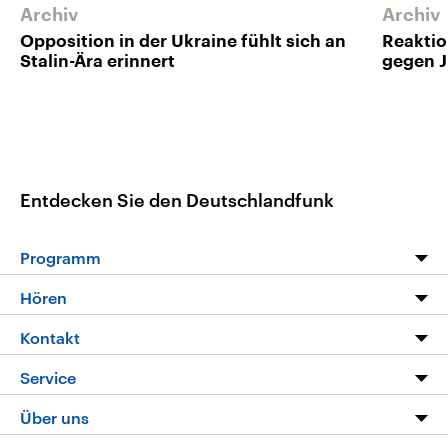
Archiv
Archiv
Opposition in der Ukraine fühlt sich an
Reaktio
Stalin-Ära erinnert
gegen J
Entdecken Sie den Deutschlandfunk
Programm
Programm
Hören
Alle Sendungen
Livestream
Kontakt
Die Nachrichten
Audios
Hörerservice
Service
Nachrichtenleicht
Podcasts
Social Media
FAQ
Über uns
Neue Beiträge auf dlf.de
Deutschlandfunk App
Newsletter