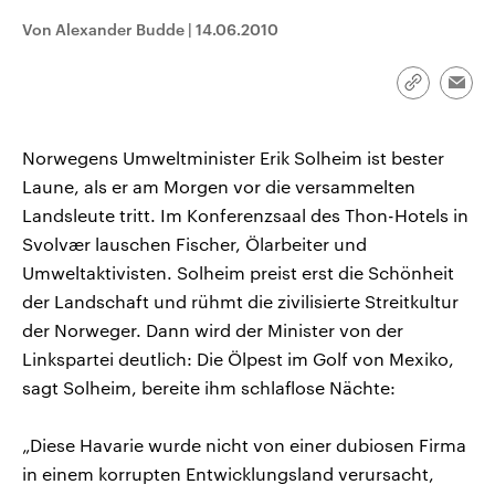
CDU, SPD und FDP regiert.-
aktuelle Weltgeschehen.
Von Alexander Budde
|
14.06.2010
Umfragen, Prognosen,
Wahlprogramme, aktuelle Berichte
Sendungen
Programm
Podcasts
und Hintergründe zu den Parteien
und Kandidaten der anstehenden
Link
Emai
Wahl.
kopieren/te
Audio-Archiv
Norwegens Umweltminister Erik Solheim ist bester
Laune, als er am Morgen vor die versammelten
Landsleute tritt. Im Konferenzsaal des Thon-Hotels in
Svolvær lauschen Fischer, Ölarbeiter und
Umweltaktivisten. Solheim preist erst die Schönheit
der Landschaft und rühmt die zivilisierte Streitkultur
der Norweger. Dann wird der Minister von der
Linkspartei deutlich: Die Ölpest im Golf von Mexiko,
sagt Solheim, bereite ihm schlaflose Nächte:
„Diese Havarie wurde nicht von einer dubiosen Firma
in einem korrupten Entwicklungsland verursacht,