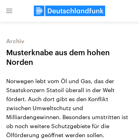
Close
menu
Archiv
Themen
Musterknabe aus dem hohen
Norden
Norwegen lebt vom Öl und Gas, das der
Staatskonzern Statoil überall in der Welt
fördert. Auch dort gibt es den Konflikt
zwischen Umweltschutz und
Landtagswahl Sachsen-Anhalt
USA
2026
Aktuelle Beiträge, Analys
Milliardengewinnen. Besonders umstritten ist
Alle Informationen
Hintergründe
Sachsen-Anhalt wählt am 6.
Wirtschaftlich und militäri
ob noch weitere Schutzgebiete für die
September 2026 einen neuen
gehören die Vereinigten S
Landtag. Seit 2021 wird das
den mächtigsten Ländern 
Ölförderung geöffnet werden sollen.
Bundesland von einer Koalition aus
mit großem Einfluss auf d