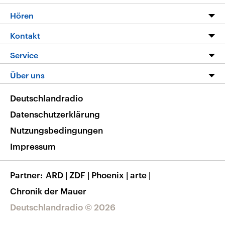
Programm
Hören
Alle Sendungen
Livestream
Kontakt
Die Nachrichten
Audios
Hörerservice
Service
Nachrichtenleicht
Podcasts
Social Media
FAQ
Über uns
Neue Beiträge auf dlf.de
Deutschlandfunk App
Newsletter
Deutschlandradio
Themen-Schwerpunkte
Nachrichten App
Deutschlandradio
Veranstaltungen
Presse
Frequenzen
Datenschutzerklärung
Musikliste
Ausbildung und Karriere
Nutzungsbedingungen
RSS
Transparenz
Impressum
Korrekturen
Barrierefreiheit
Partner
ARD
|
ZDF
|
Phoenix
|
arte
|
Chronik der Mauer
Deutschlandradio © 2026