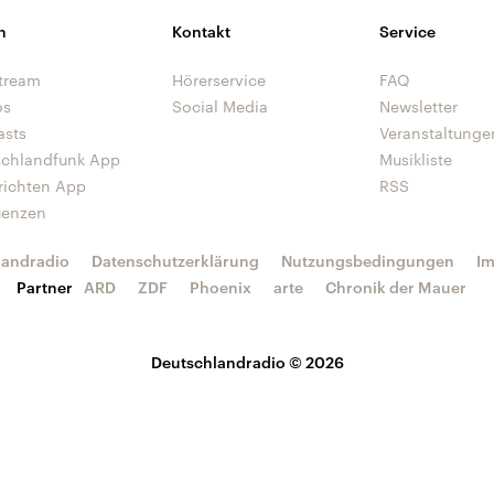
n
Kontakt
Service
tream
Hörerservice
FAQ
os
Social Media
Newsletter
asts
Veranstaltunge
schlandfunk App
Musikliste
richten App
RSS
uenzen
landradio
Datenschutzerklärung
Nutzungsbedingungen
I
Partner
ARD
ZDF
Phoenix
arte
Chronik der Mauer
Deutschlandradio © 2026