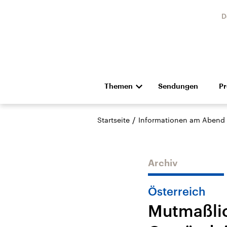
D
Themen
Sendungen
P
Die Nachrichten
Politik
/
Startseite
Informationen am Abend
Hörspiel und Feature
Musik
Archiv
Österreich
Mutmaßlic
Landtagswahl Sachsen-
USA
Anhalt 2026
Aktuel