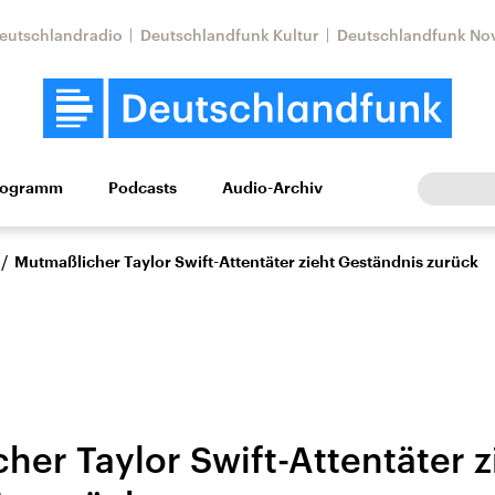
eutschlandradio
Deutschlandfunk Kultur
Deutschlandfunk No
rogramm
Podcasts
Audio-Archiv
Wirtschaft
Wissen
Kultur
Europa
Gesellschaf
/
Mutmaßlicher Taylor Swift-Attentäter zieht Geständnis zurück
her Taylor Swift-Attentäter z
Nahostkonflikt
Iran
le Beiträge,
Aktuelle Lage und
Aktuelle Lage und