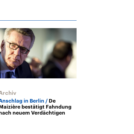
Archiv
Archiv
Anschlag in Berlin
De
Satiremagazin
Maizière bestätigt Fahndung
Hebdo“ nimmt
nach neuem Verdächtigen
Anschlag von B