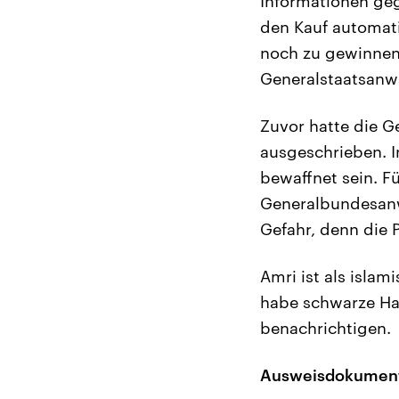
Informationen geg
den Kauf automati
noch zu gewinnend
Generalstaatsanwa
Zuvor hatte die G
ausgeschrieben. I
bewaffnet sein. F
Generalbundesanwa
Gefahr, denn die 
Amri ist als islam
habe schwarze Haa
benachrichtigen.
Ausweisdokumen