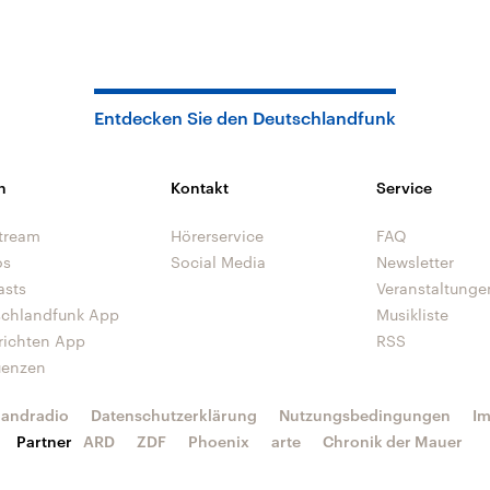
Entdecken Sie den Deutschlandfunk
n
Kontakt
Service
tream
Hörerservice
FAQ
os
Social Media
Newsletter
asts
Veranstaltunge
schlandfunk App
Musikliste
richten App
RSS
uenzen
landradio
Datenschutzerklärung
Nutzungsbedingungen
I
Partner
ARD
ZDF
Phoenix
arte
Chronik der Mauer