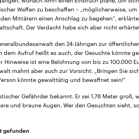
angen, wonach Amri einen Einbruch plane, um sich 
scher Waffen zu beschaffen – „möglicherweise, um 
en Mittätern einen Anschlag zu begehen“, erklärte
ltschaft. Der Verdacht habe sich aber nicht erhärte
eneralbundesanwalt den 24-Jährigen zur öffentlich
n dem Aufruf heißt es auch, der Gesuchte könnte ge
ür Hinweise ist eine Belohnung von bis zu 100.000 E
lt mahnt aber auch zur Vorsicht: „Bringen Sie sich 
Person könnte gewalttätig und bewaffnet sein!“
istischer Gefährder bekannt. Er sei 1,78 Meter groß, w
re und braune Augen. Wer den Gesuchten sieht, soll
t gefunden