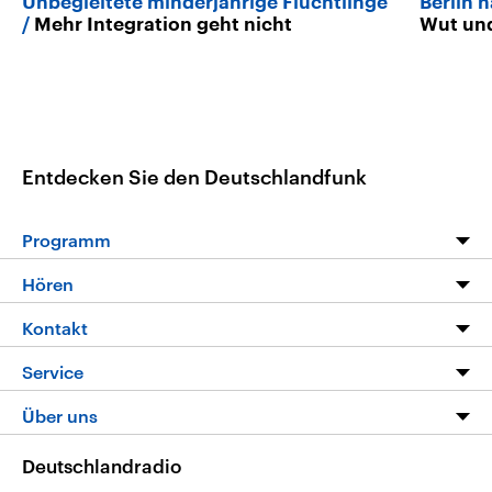
Unbegleitete minderjährige Flüchtlinge
Berlin 
Mehr Integration geht nicht
Wut un
Entdecken Sie den Deutschlandfunk
Programm
Programm
Hören
Alle Sendungen
Livestream
Kontakt
Die Nachrichten
Audios
Hörerservice
Service
Nachrichtenleicht
Podcasts
Social Media
FAQ
Über uns
Neue Beiträge auf dlf.de
Deutschlandfunk App
Newsletter
Deutschlandradio
Themen-Schwerpunkte
Nachrichten App
Deutschlandradio
Veranstaltungen
Presse