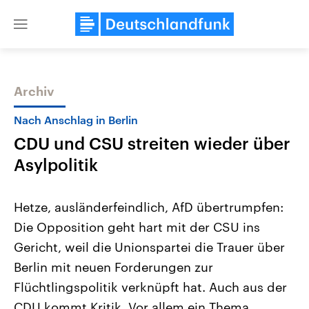
Close
menu
Archiv
Themen
Nach Anschlag in Berlin
CDU und CSU streiten wieder über
Asylpolitik
Hetze, ausländerfeindlich, AfD übertrumpfen:
Die Opposition geht hart mit der CSU ins
Landtagswahl Sachsen-Anhalt
USA
Gericht, weil die Unionspartei die Trauer über
2026
Aktuelle Beiträge, Analys
Alle Informationen
Hintergründe
Berlin mit neuen Forderungen zur
Sachsen-Anhalt wählt am 6.
Wirtschaftlich und militäri
September 2026 einen neuen
gehören die Vereinigten S
Flüchtlingspolitik verknüpft hat. Auch aus der
Landtag. Seit 2021 wird das
den mächtigsten Ländern 
CDU kommt Kritik. Vor allem ein Thema
Bundesland von einer Koalition aus
mit großem Einfluss auf d