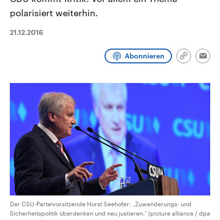
CDU, SPD und FDP regiert.-
aktuelle Weltgeschehen.
polarisiert weiterhin.
Umfragen, Prognosen,
Wahlprogramme, aktuelle Berichte
Sendungen
Programm
Podcasts
und Hintergründe zu den Parteien
21.12.2016
und Kandidaten der anstehenden
Wahl.
Audio-Archiv
Abonnieren
Link
Emai
kopieren/te
Der CSU-Parteivorsitzende Horst Seehofer: „Zuwanderungs- und
Sicherheitspolitik überdenken und neu justieren.“ (picture alliance / dpa