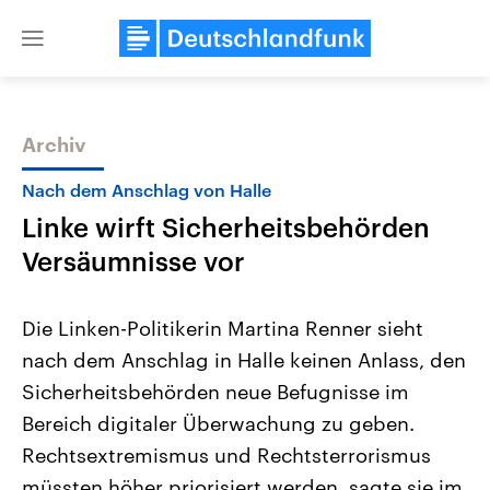
Close
menu
Archiv
Themen
Nach dem Anschlag von Halle
Linke wirft Sicherheitsbehörden
Versäumnisse vor
Die Linken-Politikerin Martina Renner sieht
nach dem Anschlag in Halle keinen Anlass, den
Landtagswahl Sachsen-Anhalt
USA
Sicherheitsbehörden neue Befugnisse im
2026
Aktuelle Beiträge, Analys
Alle Informationen
Hintergründe
Bereich digitaler Überwachung zu geben.
Sachsen-Anhalt wählt am 6.
Wirtschaftlich und militäri
September 2026 einen neuen
gehören die Vereinigten S
Rechtsextremismus und Rechtsterrorismus
Landtag. Seit 2021 wird das
den mächtigsten Ländern 
müssten höher priorisiert werden, sagte sie im
Bundesland von einer Koalition aus
mit großem Einfluss auf d