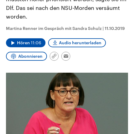
CDU, SPD und FDP regiert.-
aktuelle Weltgeschehen.
Dlf. Das sei nach den NSU-Morden versäumt
Umfragen, Prognosen,
Wahlprogramme, aktuelle Berichte
worden.
Sendungen
Programm
Podcasts
und Hintergründe zu den Parteien
und Kandidaten der anstehenden
Wahl.
Martina Renner im Gespräch mit Sandra Schulz
|
11.10.2019
Audio-Archiv
Hören
11:06
Audio herunterladen
Abonnieren
Link
Email
kopieren/teilen