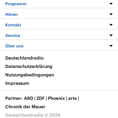
Programm
Programm
Hören
Alle Sendungen
Livestream
Kontakt
Die Nachrichten
Audios
Hörerservice
Service
Nachrichtenleicht
Podcasts
Social Media
FAQ
Über uns
Neue Beiträge auf dlf.de
Deutschlandfunk App
Newsletter
Deutschlandradio
Themen-Schwerpunkte
Nachrichten App
Deutschlandradio
Veranstaltungen
Presse
Frequenzen
Datenschutzerklärung
Musikliste
Ausbildung und Karriere
Nutzungsbedingungen
RSS
Transparenz
Impressum
Korrekturen
Barrierefreiheit
Partner
ARD
|
ZDF
|
Phoenix
|
arte
|
Chronik der Mauer
Deutschlandradio © 2026