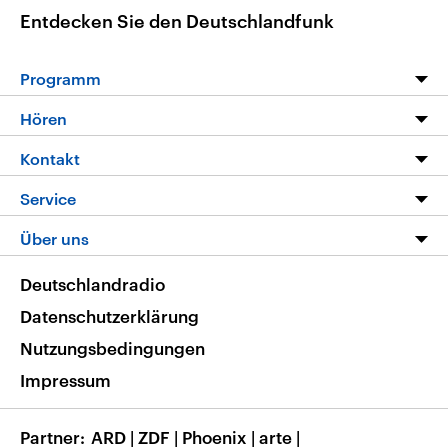
Entdecken Sie den Deutschlandfunk
Programm
Programm
Hören
Alle Sendungen
Livestream
Kontakt
Die Nachrichten
Audios
Hörerservice
Service
Nachrichtenleicht
Podcasts
Social Media
FAQ
Über uns
Neue Beiträge auf dlf.de
Deutschlandfunk App
Newsletter
Deutschlandradio
Themen-Schwerpunkte
Nachrichten App
Deutschlandradio
Veranstaltungen
Presse
Frequenzen
Datenschutzerklärung
Musikliste
Ausbildung und Karriere
Nutzungsbedingungen
RSS
Transparenz
Impressum
Korrekturen
Barrierefreiheit
Partner
ARD
|
ZDF
|
Phoenix
|
arte
|