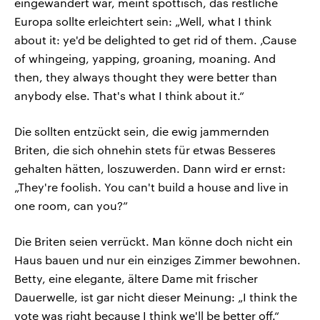
eingewandert war, meint spöttisch, das restliche
Europa sollte erleichtert sein: „Well, what I think
about it: ye'd be delighted to get rid of them. ‚Cause
of whingeing, yapping, groaning, moaning. And
then, they always thought they were better than
anybody else. That's what I think about it.“
Die sollten entzückt sein, die ewig jammernden
Briten, die sich ohnehin stets für etwas Besseres
gehalten hätten, loszuwerden. Dann wird er ernst:
„They're foolish. You can't build a house and live in
one room, can you?”
Die Briten seien verrückt. Man könne doch nicht ein
Haus bauen und nur ein einziges Zimmer bewohnen.
Betty, eine elegante, ältere Dame mit frischer
Dauerwelle, ist gar nicht dieser Meinung: „I think the
vote was right because I think we'll be better off.“