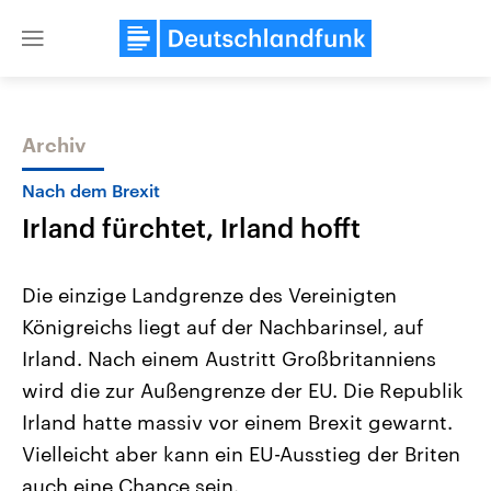
Close
menu
Archiv
Themen
Nach dem Brexit
Irland fürchtet, Irland hofft
Die einzige Landgrenze des Vereinigten
Königreichs liegt auf der Nachbarinsel, auf
Irland. Nach einem Austritt Großbritanniens
Landtagswahl Sachsen-Anhalt
USA
wird die zur Außengrenze der EU. Die Republik
2026
Aktuelle Beiträge, Analys
Alle Informationen
Irland hatte massiv vor einem Brexit gewarnt.
Hintergründe
Sachsen-Anhalt wählt am 6.
Wirtschaftlich und militäri
Vielleicht aber kann ein EU-Ausstieg der Briten
September 2026 einen neuen
gehören die Vereinigten S
Landtag. Seit 2021 wird das
den mächtigsten Ländern 
auch eine Chance sein.
Bundesland von einer Koalition aus
mit großem Einfluss auf d