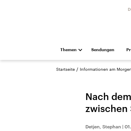
D
Themen
Sendungen
P
Die Nachrichten
Politik
/
Startseite
Informationen am Morge
Hörspiel und Feature
Musik
Nach dem 
zwischen 
Landtagswahl Sachsen-
USA
Detjen, Stephan
|
01
Anhalt 2026
Aktuel