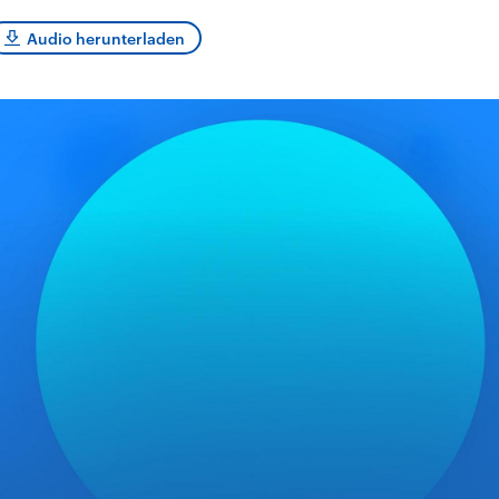
sen und
Hintergründe
Hintergründe
Der Überfall der
Der Iran – seit der
rgründe
Audio herunterladen
haftlich und
palästinensischen
Islamischen Revolu
risch gehören die
Terrororganisation
1979 auch Islamisc
igten Staaten zu
Hamas im Oktober 2023
Republik Iran – ist e
ächtigsten
auf Israel hat in der
von einem
n der Erde, mit
Region wieder die
Religionsführer auto
 Einfluss auf das
Gewalt entfacht. Israel
regierter Staat im 
le Weltgeschehen.
möchte die Hamas
Osten. Eine Feindsc
zerstören. Diese wird wie
zu Israel und zu de
die Hisbollah im Libanon
ist fest in der
vom Iran unterstützt.
Staatsideologie
verankert.