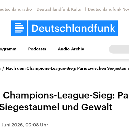
eutschlandradio
Deutschlandfunk Kultur
Deutschlandfunk No
rogramm
Podcasts
Audio-Archiv
Wirtschaft
Wissen
Kultur
Europa
Gesellschaf
/
n
Nach dem Champions-League-Sieg: Paris zwischen Siegestaum
Champions-League-Sieg: Pa
Siegestaumel und Gewalt
Nahostkonflikt
Iran
. Juni 2026, 05:08 Uhr
le Beiträge,
Aktuelle Lage und
Aktuelle Lage und