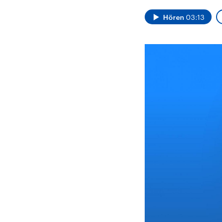
Alle Informationen
Analy
Sachsen-Anhalt wählt
Hinte
Hören
03:13
am 6. September 2026
Wirtsc
einen neuen Landtag.
militä
Seit 2021 wird das
Verein
Bundesland von einer
den m
Koalition aus CDU, SPD
Länder
und FDP regiert.-
großem
Umfragen, Prognosen,
aktuel
Wahlprogramme,
aktuelle Berichte und
Hintergründe zu den
Parteien und Kandidaten
der anstehenden Wahl.