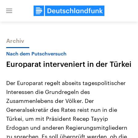
Close
menu
Archiv
Themen
Nach dem Putschversuch
Europarat interveniert in der Türkei
Der Europarat regelt abseits tagespolitischer
Interessen die Grundregeln des
Zusammenlebens der Völker. Der
Landtagswahl Sachsen-Anhalt
USA
Generalsekretär des Rates reist nun in die
2026
Aktuelle Beiträge, Analys
Alle Informationen
Türkei, um mit Präsident Recep Tayyip
Hintergründe
Sachsen-Anhalt wählt am 6.
Wirtschaftlich und militäri
Erdogan und anderen Regierungsmitgliedern
September 2026 einen neuen
gehören die Vereinigten S
Landtag. Seit 2021 wird das
den mächtigsten Ländern 
zu sprechen. Es soll überprüft werden, ob die
Bundesland von einer Koalition aus
mit großem Einfluss auf d