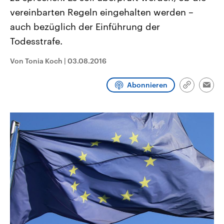
CDU, SPD und FDP regiert.-
aktuelle Weltgeschehen.
vereinbarten Regeln eingehalten werden –
Umfragen, Prognosen,
Wahlprogramme, aktuelle Berichte
auch bezüglich der Einführung der
Sendungen
Programm
Podcasts
und Hintergründe zu den Parteien
und Kandidaten der anstehenden
Todesstrafe.
Wahl.
Audio-Archiv
Von Tonia Koch
|
03.08.2016
Abonnieren
Link
Emai
kopieren/te