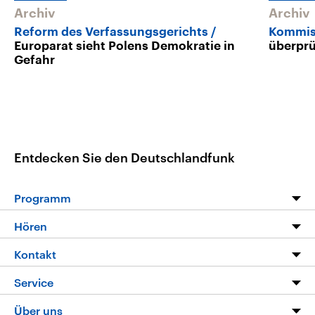
Archiv
Archiv
Reform des Verfassungsgerichts
Kommis
Europarat sieht Polens Demokratie in
überprü
Gefahr
Entdecken Sie den Deutschlandfunk
Programm
Programm
Hören
Alle Sendungen
Livestream
Kontakt
Die Nachrichten
Audios
Hörerservice
Service
Nachrichtenleicht
Podcasts
Social Media
FAQ
Über uns
Neue Beiträge auf dlf.de