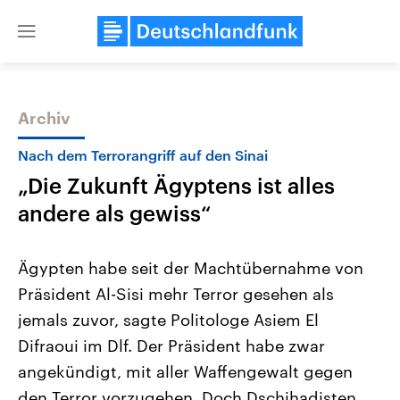
Close
menu
Archiv
Themen
Nach dem Terrorangriff auf den Sinai
„Die Zukunft Ägyptens ist alles
andere als gewiss“
Ägypten habe seit der Machtübernahme von
Präsident Al-Sisi mehr Terror gesehen als
Landtagswahl Sachsen-Anhalt
USA
jemals zuvor, sagte Politologe Asiem El
2026
Aktuelle Beiträge, Analys
Alle Informationen
Hintergründe
Difraoui im Dlf. Der Präsident habe zwar
Sachsen-Anhalt wählt am 6.
Wirtschaftlich und militäri
September 2026 einen neuen
gehören die Vereinigten S
angekündigt, mit aller Waffengewalt gegen
Landtag. Seit 2021 wird das
den mächtigsten Ländern 
den Terror vorzugehen. Doch Dschihadisten
Bundesland von einer Koalition aus
mit großem Einfluss auf d