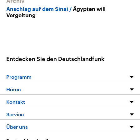
Archiv
Anschlag auf dem Sinai
Ägypten will
Vergeltung
Entdecken Sie den Deutschlandfunk
Programm
Programm
Hören
Alle Sendungen
Livestream
Kontakt
Die Nachrichten
Audios
Hörerservice
Service
Nachrichtenleicht
Podcasts
Social Media
FAQ
Über uns
Neue Beiträge auf dlf.de
Deutschlandfunk App
Newsletter
Deutschlandradio
Themen-Schwerpunkte
Nachrichten App