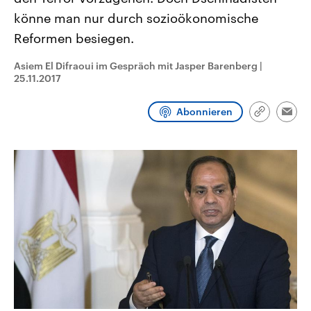
CDU, SPD und FDP regiert.-
aktuelle Weltgeschehen.
könne man nur durch sozioökonomische
Umfragen, Prognosen,
Wahlprogramme, aktuelle Berichte
Reformen besiegen.
Sendungen
Programm
Podcasts
und Hintergründe zu den Parteien
und Kandidaten der anstehenden
Wahl.
Asiem El Difraoui im Gespräch mit Jasper Barenberg
|
Audio-Archiv
25.11.2017
Abonnieren
Link
Emai
kopieren/te