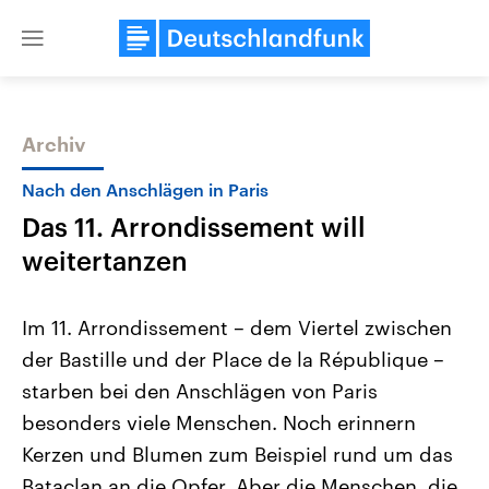
Close
menu
Archiv
Themen
Nach den Anschlägen in Paris
Das 11. Arrondissement will
weitertanzen
Im 11. Arrondissement – dem Viertel zwischen
der Bastille und der Place de la République –
Landtagswahl Sachsen-Anhalt
USA
starben bei den Anschlägen von Paris
2026
Aktuelle Beiträge, Analys
Alle Informationen
Hintergründe
besonders viele Menschen. Noch erinnern
Sachsen-Anhalt wählt am 6.
Wirtschaftlich und militäri
September 2026 einen neuen
gehören die Vereinigten S
Kerzen und Blumen zum Beispiel rund um das
Landtag. Seit 2021 wird das
den mächtigsten Ländern 
Bataclan an die Opfer. Aber die Menschen, die
Bundesland von einer Koalition aus
mit großem Einfluss auf d