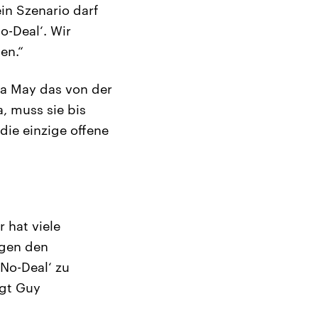
ein Szenario darf
o-Deal‘. Wir
en.“
sa May das von der
, muss sie bis
die einzige offene
 hat viele
egen den
‚No-Deal‘ zu
agt Guy