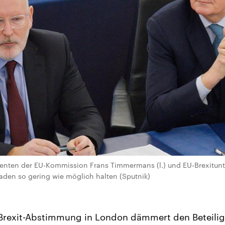
denten der EU-Kommission Frans Timmermans (l.) und EU-Brexitunt
haden so gering wie möglich halten (Sputnik)
Brexit-Abstimmung in London dämmert den Beteiligt