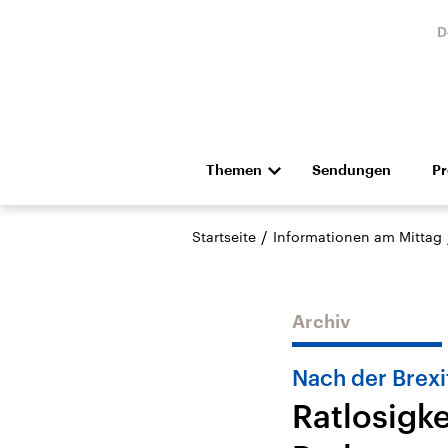
D
Themen
Sendungen
P
Die Nachrichten
Politik
/
Startseite
Informationen am Mittag
Hörspiel und Feature
Musik
Archiv
Nach der Brex
Ratlosigk
Landtagswahl Sachsen-
USA
Anhalt 2026
Aktuel