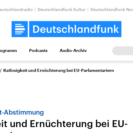
eutschlandradio
Deutschlandfunk Kultur
Deutschlandfunk No
rogramm
Podcasts
Audio-Archiv
Wirtschaft
Wissen
Kultur
Europa
Gesellschaf
/
Ratlosigkeit und Ernüchterung bei EU-Parlamentariern
it-Abstimmung
eit und Ernüchterung bei EU-
Nahostkonflikt
Iran
le Beiträge,
Aktuelle Lage und
Aktuelle Lage und