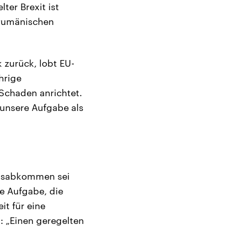
ter Brexit ist
r rumänischen
 zurück, lobt EU-
hrige
Schaden anrichtet.
d unsere Aufgabe als
ittsabkommen sei
ne Aufgabe, die
it für eine
: „Einen geregelten