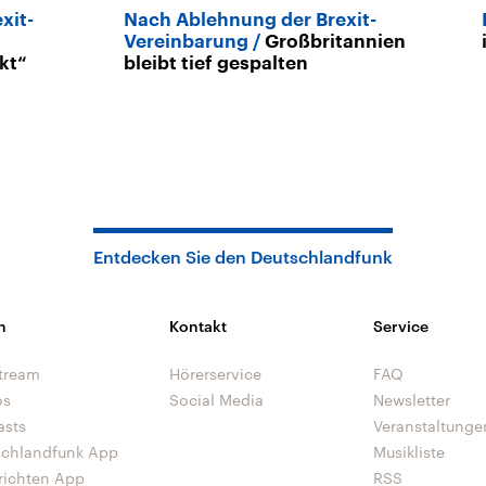
xit-
Nach Ablehnung der Brexit-
Vereinbarung
Großbritannien
kt“
bleibt tief gespalten
Entdecken Sie den Deutschlandfunk
n
Kontakt
Service
tream
Hörerservice
FAQ
os
Social Media
Newsletter
asts
Veranstaltunge
schlandfunk App
Musikliste
richten App
RSS