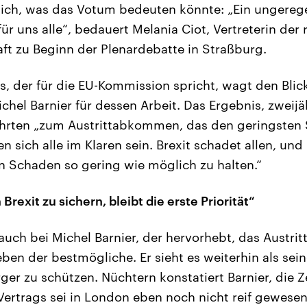
ich, was das Votum bedeuten könnte: „Ein ungeregel
ür uns alle“, bedauert Melania Ciot, Vertreterin de
ft zu Beginn der Plenardebatte in Straßburg.
 der für die EU-Kommission spricht, wagt den Blick
chel Barnier für dessen Arbeit. Das Ergebnis, zweijä
hrten „zum Austrittabkommen, das den geringsten 
n sich alle im Klaren sein. Brexit schadet allen, un
den Schaden so gering wie möglich zu halten.“
Brexit zu sichern, bleibt die erste Priorität“
auch bei Michel Barnier, der hervorhebt, das Austr
ben der bestmögliche. Er sieht es weiterhin als sei
er zu schützen. Nüchtern konstatiert Barnier, die Ze
 Vertrags sei in London eben noch nicht reif gewesen