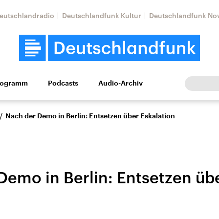
eutschlandradio
Deutschlandfunk Kultur
Deutschlandfunk No
rogramm
Podcasts
Audio-Archiv
Wirtschaft
Wissen
Kultur
Europa
Gesellschaf
/
Nach der Demo in Berlin: Entsetzen über Eskalation
Demo in Berlin: Entsetzen üb
n
Nahostkonflikt
Iran
le Beiträge,
Aktuelle Lage und
Aktuelle Lage und