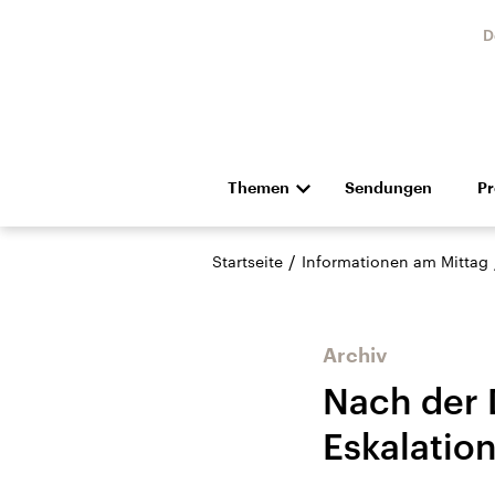
D
Themen
Sendungen
P
Die Nachrichten
Politik
/
Startseite
Informationen am Mittag
Hörspiel und Feature
Musik
Archiv
Nach der 
Eskalatio
Landtagswahl Sachsen-
USA
Anhalt 2026
Aktuel