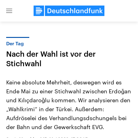
Close
menu
Der Tag
Themen
Nach der Wahl ist vor der
Stichwahl
Keine absolute Mehrheit, deswegen wird es
Ende Mai zu einer Stichwahl zwischen Erdoğan
und Kılıçdaroğlu kommen. Wir analysieren den
Landtagswahl Sachsen-Anhalt
USA
„Wahlkrimi“ in der Türkei. Außerdem:
2026
Aktuelle Beiträge, Analys
Aufdröselei des Verhandlungsdschungels bei
Alle Informationen
Hintergründe
Sachsen-Anhalt wählt am 6.
Wirtschaftlich und militäri
der Bahn und der Gewerkschaft EVG.
September 2026 einen neuen
gehören die Vereinigten S
Landtag. Seit 2021 wird das
den mächtigsten Ländern 
Bundesland von einer Koalition aus
mit großem Einfluss auf d