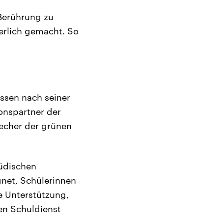
 Berührung zu
erlich gemacht. So
essen nach seiner
onspartner der
echer der grünen
jüdischen
gnet, Schülerinnen
e Unterstützung,
den Schuldienst