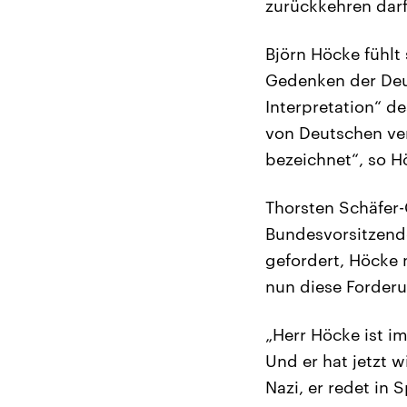
zurückkehren darf
Björn Höcke fühlt
Gedenken der Deut
Interpretation“ d
von Deutschen ver
bezeichnet“, so Hö
Thorsten Schäfer-
Bundesvorsitzende
gefordert, Höcke 
nun diese Forder
„Herr Höcke ist i
Und er hat jetzt w
Nazi, er redet in