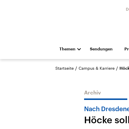
D
Themen
Sendungen
P
Die Nachrichten
Politik
/
/
Startseite
Campus & Karriere
Höck
Hörspiel und Feature
Musik
Archiv
Nach Dresden
Höcke soll
Landtagswahl Sachsen-
USA
Anhalt 2026
Aktuel