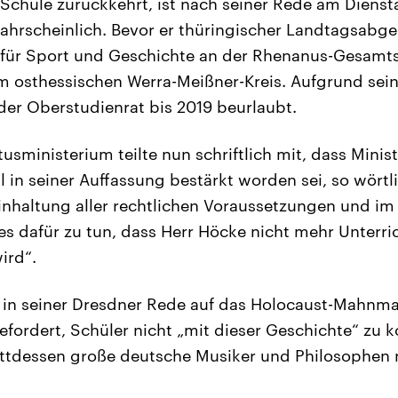
 Schule zurückkehrt, ist nach seiner Rede am Diens
hrscheinlich. Bevor er thüringischer Landtagsabg
 für Sport und Geschichte an der Rhenanus-Gesamts
m osthessischen Werra-Meißner-Kreis. Aufgrund seine
der Oberstudienrat bis 2019 beurlaubt.
usministerium teilte nun schriftlich mit, dass Minis
 in seiner Auffassung bestärkt worden sei, so wörtli
nhaltung aller rechtlichen Voraussetzungen und i
es dafür zu tun, dass Herr Höcke nicht mehr Unterri
ird“.
 in seiner Dresdner Rede auf das Holocaust-Mahnmal
rdert, Schüler nicht „mit dieser Geschichte“ zu ko
attdessen große deutsche Musiker und Philosophen