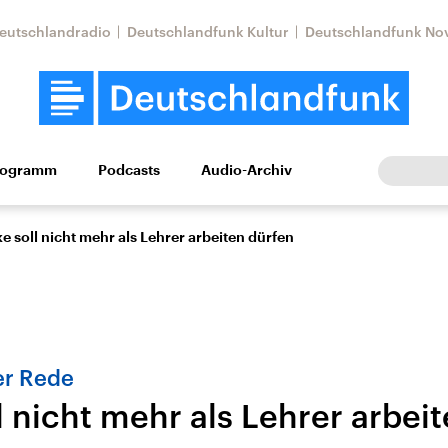
eutschlandradio
Deutschlandfunk Kultur
Deutschlandfunk No
rogramm
Podcasts
Audio-Archiv
Wirtschaft
Wissen
Kultur
Europa
Gesellschaf
e soll nicht mehr als Lehrer arbeiten dürfen
er Rede
 nicht mehr als Lehrer arbei
Nahostkonflikt
Iran
le Beiträge,
Aktuelle Lage und
Aktuelle Lage und