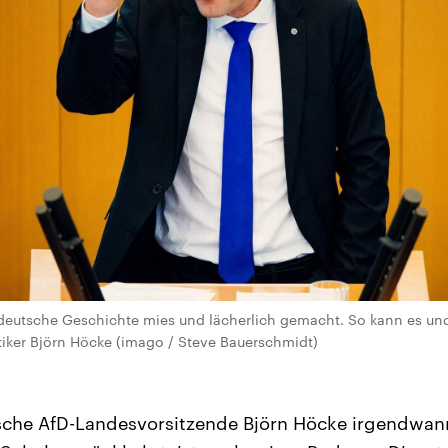
deutsche Geschichte mies und lächerlich gemacht. So kann es und
tiker Björn Höcke (imago / Steve Bauerschmidt)
sche AfD-Landesvorsitzende Björn Höcke irgendwann