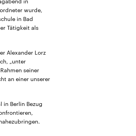
tagabend in
eordneter wurde,
chule in Bad
r Tätigkeit als
ter Alexander Lorz
ch, „unter
m Rahmen seiner
cht an einer unserer
 in Berlin Bezug
nfrontieren,
 nahezubringen.