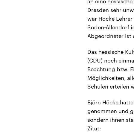
an eine hessische
Dresden sehr unwa
war Höcke Lehrer
Soden-Allendorf i
Abgeordneter ist 
Das hessische Kult
(CDU) noch einmal
Beachtung bzw. Ei
Möglichkeiten, all
Schulen erteilen w
Björn Höcke hatte
genommen und gefo
sondern ihnen st
Zitat: