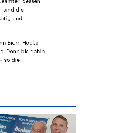
 Beamter, dessen
n sind die
chtig und
enn Björn Höcke
e. Denn bis dahin
– so die