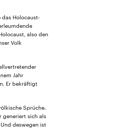
e das Holocaust-
 verleumdende
Holocaust, also den
nser Volk
llvertretender
inem Jahr
. Er bekräftigt
völkische Sprüche.
 generiert sich als
. Und deswegen ist