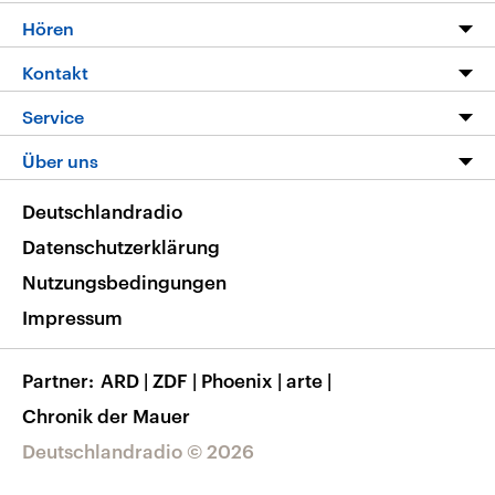
Programm
Hören
Alle Sendungen
Livestream
Kontakt
Die Nachrichten
Audios
Hörerservice
Service
Nachrichtenleicht
Podcasts
Social Media
FAQ
Über uns
Neue Beiträge auf dlf.de
Deutschlandfunk App
Newsletter
Deutschlandradio
Themen-Schwerpunkte
Nachrichten App
Deutschlandradio
Veranstaltungen
Presse
Frequenzen
Datenschutzerklärung
Musikliste
Ausbildung und Karriere
Nutzungsbedingungen
RSS
Transparenz
Impressum
Korrekturen
Barrierefreiheit
Partner
ARD
|
ZDF
|
Phoenix
|
arte
|
Chronik der Mauer
Deutschlandradio © 2026