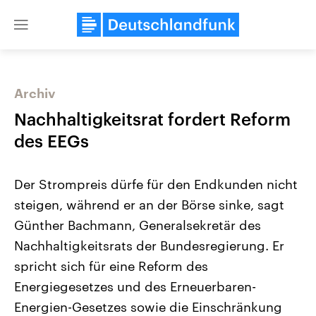
Close
menu
Archiv
Themen
Nachhaltigkeitsrat fordert Reform
des EEGs
Der Strompreis dürfe für den Endkunden nicht
steigen, während er an der Börse sinke, sagt
Günther Bachmann, Generalsekretär des
Nachhaltigkeitsrats der Bundesregierung. Er
Landtagswahl Sachsen-Anhalt
USA
2026
Aktuelle Beiträge, Analys
spricht sich für eine Reform des
Alle Informationen
Hintergründe
Sachsen-Anhalt wählt am 6.
Wirtschaftlich und militäri
Energiegesetzes und des Erneuerbaren-
September 2026 einen neuen
gehören die Vereinigten S
Landtag. Seit 2021 wird das
den mächtigsten Ländern 
Energien-Gesetzes sowie die Einschränkung
Bundesland von einer Koalition aus
mit großem Einfluss auf d