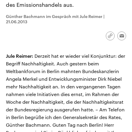
CDU, SPD und FDP regiert.-
aktuelle Weltgeschehen.
des Emissionshandels aus.
Umfragen, Prognosen,
Wahlprogramme, aktuelle Berichte
Günther Bachmann im Gespräch mit Jule Reimer
|
Sendungen
Programm
Podcasts
und Hintergründe zu den Parteien
21.06.2013
und Kandidaten der anstehenden
Wahl.
Audio-Archiv
Link
Emai
kopieren/te
Jule Reimer:
Derzeit hat er wieder viel Konjunktur: der
Begriff Nachhaltigkeit. Auch gestern beim
Weltbankforum in Berlin mahnten Bundeskanzlerin
Angela Merkel und Entwicklungsminister Dirk Niebel
mehr Nachhaltigkeit an. In den vergangenen Tagen
nahmen viele Initiativen dies ernst, im Rahmen der
Woche der Nachhaltigkeit, die der Nachhaltigkeitsrat
der Bundesregierung ausgerufen hatte. – Am Telefon
in Berlin begrüße ich den Generalsekretär des Rates,
Günther Bachmann. Guten Tag nach Berlin! Herr