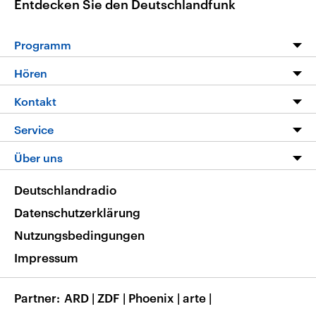
Entdecken Sie den Deutschlandfunk
Programm
Programm
Hören
Alle Sendungen
Livestream
Kontakt
Die Nachrichten
Audios
Hörerservice
Service
Nachrichtenleicht
Podcasts
Social Media
FAQ
Über uns
Neue Beiträge auf dlf.de
Deutschlandfunk App
Newsletter
Deutschlandradio
Themen-Schwerpunkte
Nachrichten App
Deutschlandradio
Veranstaltungen
Presse
Frequenzen
Datenschutzerklärung
Musikliste
Ausbildung und Karriere
Nutzungsbedingungen
RSS
Transparenz
Impressum
Korrekturen
Barrierefreiheit
Partner
ARD
|
ZDF
|
Phoenix
|
arte
|