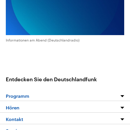
aktuelle Weltgeschehen.
Diese wird wie die Hisboll
Libanon vom Iran unterstüt
Sendungen
Programm
Podcasts
Audio-Archiv
Informationen am Abend (Deutschlandradio)
Entdecken Sie den Deutschlandfunk
Programm
Programm
Hören
Alle Sendungen
Livestream
Kontakt
Die Nachrichten
Audios
Hörerservice