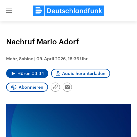
Close
menu
Nachruf Mario Adorf
Themen
Mahr, Sabine
|
09. April 2026, 18:36 Uhr
Hören
03:34
Audio herunterladen
Abonnieren
Link
Email
kopieren/teilen
USA
Nahostkonflikt
Aktuelle Beiträge, Analysen und
Aktuelle Lage und Hinter
Der Überfall der palästine
Hintergründe
Wirtschaftlich und militärisch
Terrororganisation Hamas
gehören die Vereinigten Staaten zu
Oktober 2023 auf Israel ha
den mächtigsten Ländern der Erde,
Region wieder die Gewalt 
mit großem Einfluss auf das
Israel möchte die Hamas z