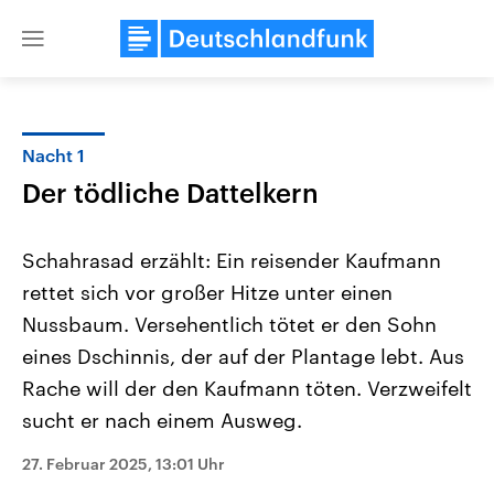
Close
menu
Nacht 1
Themen
Der tödliche Dattelkern
Schahrasad erzählt: Ein reisender Kaufmann
rettet sich vor großer Hitze unter einen
Nussbaum. Versehentlich tötet er den Sohn
eines Dschinnis, der auf der Plantage lebt. Aus
Rache will der den Kaufmann töten. Verzweifelt
USA
Nahostkonflikt
Aktuelle Beiträge, Analysen und
Aktuelle Lage und Hinter
sucht er nach einem Ausweg.
Der Überfall der palästine
Hintergründe
Wirtschaftlich und militärisch
Terrororganisation Hamas
gehören die Vereinigten Staaten zu
Oktober 2023 auf Israel ha
27. Februar 2025, 13:01 Uhr
den mächtigsten Ländern der Erde,
Region wieder die Gewalt 
mit großem Einfluss auf das
Israel möchte die Hamas z