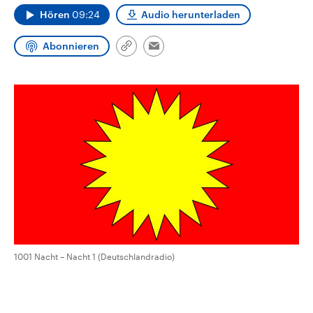
aktuelle Weltgeschehen.
Diese wird wie die Hisboll
Hören
09:24
Audio herunterladen
Libanon vom Iran unterstüt
Sendungen
Programm
Podcasts
Abonnieren
Link
Email
kopieren/teilen
Audio-Archiv
1001 Nacht – Nacht 1 (Deutschlandradio)