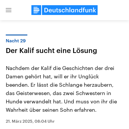
Close
menu
Nacht 29
Themen
Der Kalif sucht eine Lösung
Nachdem der Kalif die Geschichten der drei
Damen gehört hat, will er ihr Unglück
beenden. Er lässt die Schlange herzaubern,
das Geisterwesen, das zwei Schwestern in
Hunde verwandelt hat. Und muss von ihr die
Landtagswahl Sachsen-Anhalt
USA
2026
Aktuelle Beiträge, Analys
Wahrheit über seinen Sohn erfahren.
Alle Informationen
Hintergründe
Sachsen-Anhalt wählt am 6.
Wirtschaftlich und militäri
September 2026 einen neuen
gehören die Vereinigten S
21. März 2025, 08:04 Uhr
Landtag. Seit 2021 wird das
den mächtigsten Ländern 
Bundesland von einer Koalition aus
mit großem Einfluss auf d