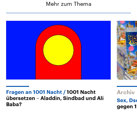
Mehr zum Thema
Fragen an 1001 Nacht
1001 Nacht
Archiv
übersetzen – Aladdin, Sindbad und Ali
Sex, Ds
Baba?
gegen 1