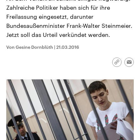
CDU, SPD und FDP regiert.-
aktuelle Weltgeschehen.
Zahlreiche Politiker haben sich für ihre
Umfragen, Prognosen,
Wahlprogramme, aktuelle Berichte
Freilassung eingesetzt, darunter
Sendungen
Programm
Podcasts
und Hintergründe zu den Parteien
und Kandidaten der anstehenden
Bundesaußenminister Frank-Walter Steinmeier.
Wahl.
Jetzt soll das Urteil verkündet werden.
Audio-Archiv
Von Gesine Dornblüth
|
21.03.2016
Link
Emai
kopieren/te