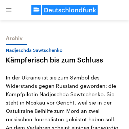
Close
menu
Archiv
Themen
Nadjeschda Sawtschenko
Kämpferisch bis zum Schluss
In der Ukraine ist sie zum Symbol des
Widerstands gegen Russland geworden: die
Kampfpilotin Nadjeschda Sawtschenko. Sie
Landtagswahl Sachsen-Anhalt
USA
steht in Moskau vor Gericht, weil sie in der
2026
Aktuelle Beiträge, Analys
Alle Informationen
Ostukraine Beihilfe zum Mord an zwei
Hintergründe
Sachsen-Anhalt wählt am 6.
Wirtschaftlich und militäri
russischen Journalisten geleistet haben soll.
September 2026 einen neuen
gehören die Vereinigten S
Landtag. Seit 2021 wird das
den mächtigsten Ländern 
An dem Verfahren scheint einiges fragwürdig.
Bundesland von einer Koalition aus
mit großem Einfluss auf d