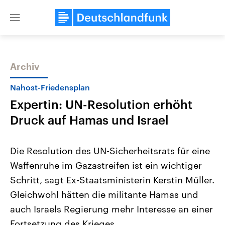
Close
menu
Archiv
Themen
Nahost-Friedensplan
Expertin: UN-Resolution erhöht
Druck auf Hamas und Israel
Die Resolution des UN-Sicherheitsrats für eine
Waffenruhe im Gazastreifen ist ein wichtiger
Landtagswahl Sachsen-Anhalt
USA
Schritt, sagt Ex-Staatsministerin Kerstin Müller.
2026
Aktuelle Beiträge, Analys
Alle Informationen
Hintergründe
Gleichwohl hätten die militante Hamas und
Sachsen-Anhalt wählt am 6.
Wirtschaftlich und militäri
September 2026 einen neuen
gehören die Vereinigten S
auch Israels Regierung mehr Interesse an einer
Landtag. Seit 2021 wird das
den mächtigsten Ländern 
Fortsetzung des Krieges.
Bundesland von einer Koalition aus
mit großem Einfluss auf d