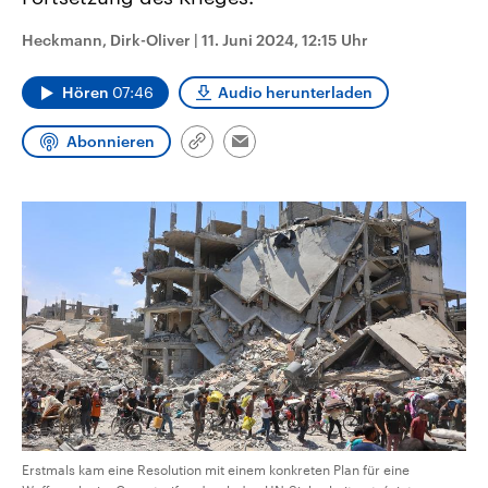
CDU, SPD und FDP regiert.-
aktuelle Weltgeschehen.
Umfragen, Prognosen,
Heckmann, Dirk-Oliver
|
11. Juni 2024, 12:15 Uhr
Wahlprogramme, aktuelle Berichte
Sendungen
Programm
Podcasts
und Hintergründe zu den Parteien
und Kandidaten der anstehenden
Hören
07:46
Audio herunterladen
Wahl.
Audio-Archiv
Abonnieren
Link
Email
kopieren/teilen
Erstmals kam eine Resolution mit einem konkreten Plan für eine