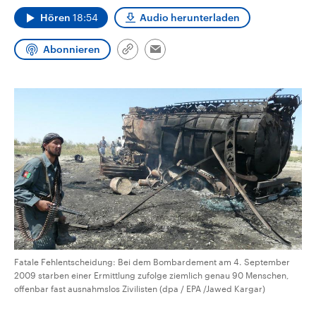
CDU, SPD und FDP regiert.-
aktuelle Weltgeschehen.
Hören
18:54
Audio herunterladen
Umfragen, Prognosen,
Wahlprogramme, aktuelle Berichte
Sendungen
Programm
Podcasts
und Hintergründe zu den Parteien
Abonnieren
und Kandidaten der anstehenden
Link
Email
Wahl.
kopieren/teilen
Audio-Archiv
Fatale Fehlentscheidung: Bei dem Bombardement am 4. September
2009 starben einer Ermittlung zufolge ziemlich genau 90 Menschen,
offenbar fast ausnahmslos Zivilisten (dpa / EPA /Jawed Kargar)