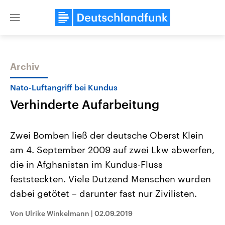
Close
menu
Archiv
Themen
Nato-Luftangriff bei Kundus
Verhinderte Aufarbeitung
Zwei Bomben ließ der deutsche Oberst Klein
am 4. September 2009 auf zwei Lkw abwerfen,
die in Afghanistan im Kundus-Fluss
Landtagswahl Sachsen-Anhalt
USA
feststeckten. Viele Dutzend Menschen wurden
2026
Aktuelle Beiträge, Analys
Alle Informationen
dabei getötet – darunter fast nur Zivilisten.
Hintergründe
Sachsen-Anhalt wählt am 6.
Wirtschaftlich und militäri
September 2026 einen neuen
gehören die Vereinigten S
Von Ulrike Winkelmann
|
02.09.2019
Landtag. Seit 2021 wird das
den mächtigsten Ländern 
Bundesland von einer Koalition aus
mit großem Einfluss auf d