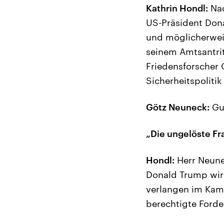
Kathrin Hondl:
Nac
US-Präsident Dona
und möglicherweis
seinem Amtsantritt
Friedensforscher 
Sicherheitspoliti
Götz Neuneck:
Gut
„Die ungelöste Fr
Hondl:
Herr Neune
Donald Trump wir
verlangen im Kamp
berechtigte Ford