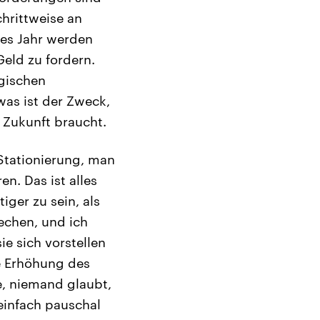
chrittweise an
tes Jahr werden
Geld zu fordern.
egischen
was ist der Zweck,
n Zukunft braucht.
Stationierung, man
n. Das ist alles
iger zu sein, als
echen, und ich
e sich vorstellen
e Erhöhung des
e, niemand glaubt,
einfach pauschal