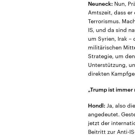
Neuneck:
Nun, Prä
Amtszeit, dass er 
Terrorismus. Macht
IS, und da sind n
um Syrien, Irak – 
militärischen Mit
Strategie, um den
Unterstützung, un
direkten Kampfges
„Trump ist immer 
Hondl:
Ja, also d
angedeutet. Geste
jetzt der internat
Beitritt zur Anti-