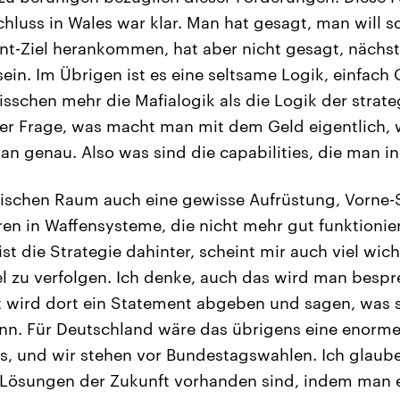
hluss in Wales war klar. Man hat gesagt, man will s
nt-Ziel herankommen, hat aber nicht gesagt, nächs
ein. Im Übrigen ist es eine seltsame Logik, einfach 
 bisschen mehr die Mafialogik als die Logik der strat
er Frage, was macht man mit dem Geld eigentlich, 
an genau. Also was sind die capabilities, die man i
tischen Raum auch eine gewisse Aufrüstung, Vorne-
ren in Waffensysteme, die nicht mehr gut funktioniere
ist die Strategie dahinter, scheint mir auch viel wicht
el zu verfolgen. Ich denke, auch das wird man bespr
t wird dort ein Statement abgeben und sagen, was si
ann. Für Deutschland wäre das übrigens eine enorm
s, und wir stehen vor Bundestagswahlen. Ich glaub
 Lösungen der Zukunft vorhanden sind, indem man 