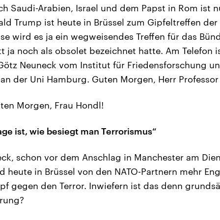
h Saudi-Arabien, Israel und dem Papst in Rom ist 
ld Trump ist heute in Brüssel zum Gipfeltreffen de
e wird es ja ein wegweisendes Treffen für das Bünd
 ja noch als obsolet bezeichnet hatte. Am Telefon i
Götz Neuneck vom Institut für Friedensforschung u
k an der Uni Hamburg. Guten Morgen, Herr Professo
en Morgen, Frau Hondl!
age ist, wie besiegt man Terrorismus“
ck, schon vor dem Anschlag in Manchester am Diens
d heute in Brüssel von den NATO-Partnern mehr E
f gegen den Terror. Inwiefern ist das denn grundsä
erung?