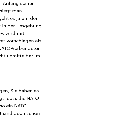
m Anfang seiner
esiegt man
 geht es ja um den
eit in der Umgebung
 –, wird mit
ret vorschlagen als
n NATO-Verbündeten
cht unmittelbar im
en, Sie haben es
gt, dass die NATO
 so ein NATO-
tzt sind doch schon