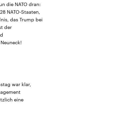
nun die NATO dran:
r 28 NATO-Staaten,
nis, das Trump bei
st der
nd
r Neuneck!
tag war klar,
ngagement
tzlich eine