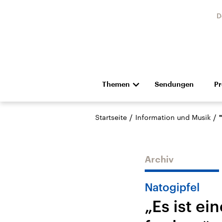
D
Themen
Sendungen
P
Die Nachrichten
Politik
/
/
Startseite
Information und Musik
Hörspiel und Feature
Musik
Archiv
Natogipfel
„Es ist ei
Landtagswahl Sachsen-
USA
Anhalt 2026
Aktuel