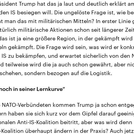
sident Trump hat das ja laut und deutlich erklärt a
den IS besiegen will. Die ungelöste Frage ist, wie b
 man das mit militärischen Mitteln? In erster Linie
atürlich militärische Aktionen schon seit längerer Z
das ist ja eine größere Region, in der gekämpft wird
teln gekämpft. Die Frage wird sein, was wird er konk
 IS zu bekämpfen, und erwartet sicherlich von de
d teilweise wird die ja auch schon gewährt, aber ni
chehen, sondern bezogen auf die Logistik.
noch in seiner Lernkurve“
ie NATO-Verbündeten kommen Trump ja schon entgeg
rn haben sie sich kurz vor dem Gipfel darauf geeini
ionalen Anti-IS-Koalition beitritt, aber was wird denn
IS-Koalition überhaupt ändern in der Praxis? Auch je