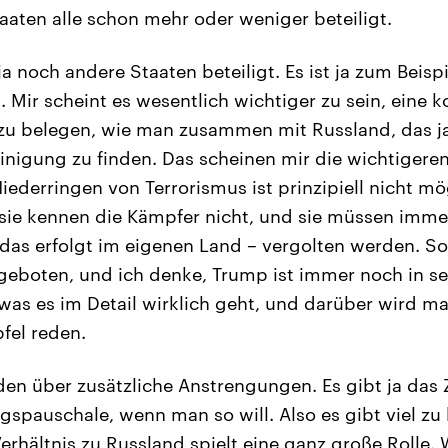
taaten alle schon mehr oder weniger beteiligt.
ja noch andere Staaten beteiligt. Es ist ja zum Beisp
. Mir scheint es wesentlich wichtiger zu sein, eine 
u belegen, wie man zusammen mit Russland, das ja 
Einigung zu finden. Das scheinen mir die wichtigeren
Niederringen von Terrorismus ist prinzipiell nicht mö
, sie kennen die Kämpfer nicht, und sie müssen imm
das erfolgt im eigenen Land – vergolten werden. So
geboten, und ich denke, Trump ist immer noch in se
was es im Detail wirklich geht, und darüber wird ma
fel reden.
en über zusätzliche Anstrengungen. Es gibt ja das Z
gspauschale, wenn man so will. Also es gibt viel zu
Verhältnis zu Russland spielt eine ganz große Rolle.