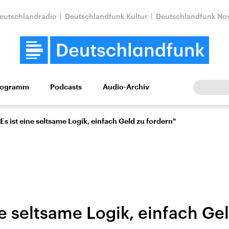
eutschlandradio
Deutschlandfunk Kultur
Deutschlandfunk No
rogramm
Podcasts
Audio-Archiv
Wirtschaft
Wissen
Kultur
Europa
Gesellschaf
"Es ist eine seltsame Logik, einfach Geld zu fordern"
ne seltsame Logik, einfach Ge
Nahostkonflikt
Iran
le Beiträge,
Aktuelle Lage und
Aktuelle Lage und