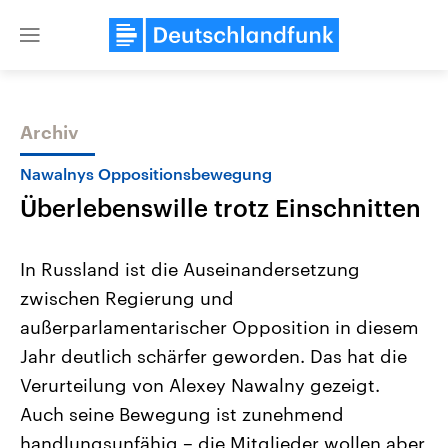
Close
menu
Archiv
Themen
Nawalnys Oppositionsbewegung
Überlebenswille trotz Einschnitten
In Russland ist die Auseinandersetzung
zwischen Regierung und
außerparlamentarischer Opposition in diesem
Landtagswahl Sachsen-Anhalt
USA
Jahr deutlich schärfer geworden. Das hat die
2026
Aktuelle Beiträge, Analys
Alle Informationen
Verurteilung von Alexey Nawalny gezeigt.
Hintergründe
Sachsen-Anhalt wählt am 6.
Wirtschaftlich und militäri
Auch seine Bewegung ist zunehmend
September 2026 einen neuen
gehören die Vereinigten S
Landtag. Seit 2021 wird das
den mächtigsten Ländern 
handlungsunfähig – die Mitglieder wollen aber
Bundesland von einer Koalition aus
mit großem Einfluss auf d