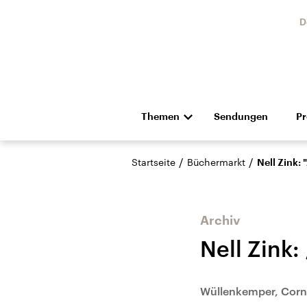
D
Themen
Sendungen
P
Die Nachrichten
Politik
/
/
Startseite
Büchermarkt
Nell Zink: 
Hörspiel und Feature
Musik
Archiv
Nell Zink:
Landtagswahl Sachsen-
USA
Wüllenkemper, Corn
Anhalt 2026
Aktuel