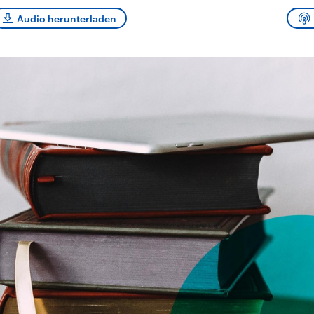
sen und
Hintergründe
Hintergründe
Der Überfall der
Der Iran – seit der
rgründe
Audio herunterladen
haftlich und
palästinensischen
Islamischen Revolu
risch gehören die
Terrororganisation
1979 auch Islamisc
igten Staaten zu
Hamas im Oktober 2023
Republik Iran – ist e
ächtigsten
auf Israel hat in der
von einem
n der Erde, mit
Region wieder die
Religionsführer auto
 Einfluss auf das
Gewalt entfacht. Israel
regierter Staat im 
le Weltgeschehen.
möchte die Hamas
Osten. Eine Feindsc
zerstören. Diese wird wie
zu Israel und zu de
die Hisbollah im Libanon
ist fest in der
vom Iran unterstützt.
Staatsideologie
verankert.