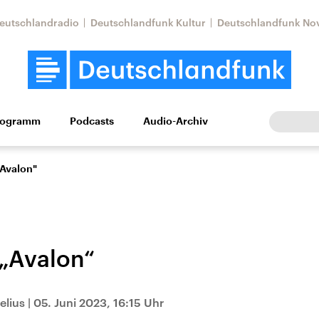
eutschlandradio
Deutschlandfunk Kultur
Deutschlandfunk No
rogramm
Podcasts
Audio-Archiv
Wirtschaft
Wissen
Kultur
Europa
Gesellschaf
"Avalon"
 „Avalon“
Nahostkonflikt
Iran
elius
|
05. Juni 2023, 16:15 Uhr
le Beiträge,
Aktuelle Lage und
Aktuelle Lage und