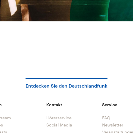
Entdecken Sie den Deutschlandfunk
n
Kontakt
Service
tream
Hörerservice
FAQ
os
Social Media
Newsletter
asts
Veranstaltunge