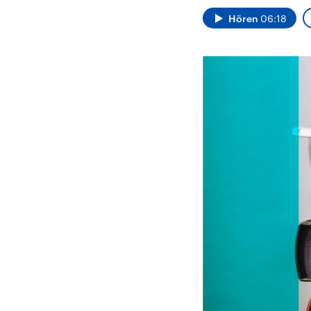
Alle Informationen
Analy
Sachsen-Anhalt wählt
Hinte
Hören
06:18
am 6. September 2026
Wirtsc
einen neuen Landtag.
militä
Seit 2021 wird das
Verein
Bundesland von einer
den m
Koalition aus CDU, SPD
Länder
und FDP regiert.-
großem
Umfragen, Prognosen,
aktuel
Wahlprogramme,
aktuelle Berichte und
Hintergründe zu den
Parteien und Kandidaten
der anstehenden Wahl.