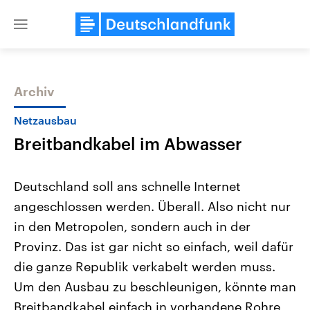
Close
menu
Archiv
Themen
Netzausbau
Breitbandkabel im Abwasser
Deutschland soll ans schnelle Internet
angeschlossen werden. Überall. Also nicht nur
in den Metropolen, sondern auch in der
Landtagswahl Sachsen-Anhalt
USA
Provinz. Das ist gar nicht so einfach, weil dafür
2026
Aktuelle Beiträge, Analys
Alle Informationen
die ganze Republik verkabelt werden muss.
Hintergründe
Sachsen-Anhalt wählt am 6.
Wirtschaftlich und militäri
Um den Ausbau zu beschleunigen, könnte man
September 2026 einen neuen
gehören die Vereinigten S
Landtag. Seit 2021 wird das
den mächtigsten Ländern 
Breitbandkabel einfach in vorhandene Rohre
Bundesland von einer Koalition aus
mit großem Einfluss auf d