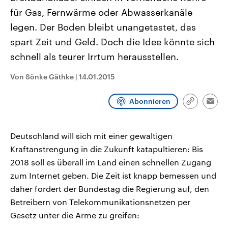
CDU, SPD und FDP regiert.-
aktuelle Weltgeschehen.
für Gas, Fernwärme oder Abwasserkanäle
Umfragen, Prognosen,
Wahlprogramme, aktuelle Berichte
legen. Der Boden bleibt unangetastet, das
Sendungen
Programm
Podcasts
und Hintergründe zu den Parteien
und Kandidaten der anstehenden
spart Zeit und Geld. Doch die Idee könnte sich
Wahl.
schnell als teurer Irrtum herausstellen.
Audio-Archiv
Von Sönke Gäthke
|
14.01.2015
Abonnieren
Link
Emai
kopieren/te
Deutschland will sich mit einer gewaltigen
Kraftanstrengung in die Zukunft katapultieren: Bis
2018 soll es überall im Land einen schnellen Zugang
zum Internet geben. Die Zeit ist knapp bemessen und
daher fordert der Bundestag die Regierung auf, den
Betreibern von Telekommunikationsnetzen per
Gesetz unter die Arme zu greifen: