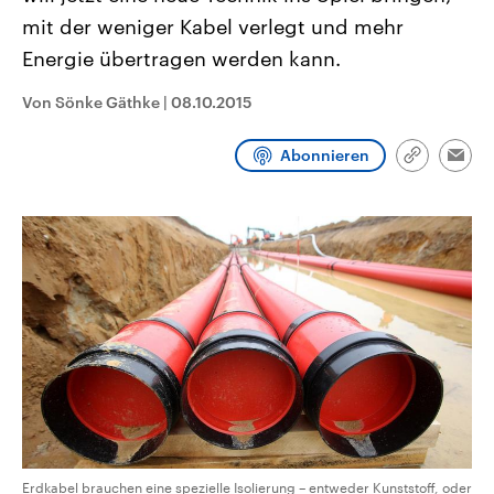
aktuelle Weltgeschehen.
Diese wird wie die Hisboll
mit der weniger Kabel verlegt und mehr
Libanon vom Iran unterstüt
Energie übertragen werden kann.
Sendungen
Programm
Podcasts
Von Sönke Gäthke
|
08.10.2015
Audio-Archiv
Abonnieren
Link
Emai
kopieren/te
Erdkabel brauchen eine spezielle Isolierung – entweder Kunststoff, oder