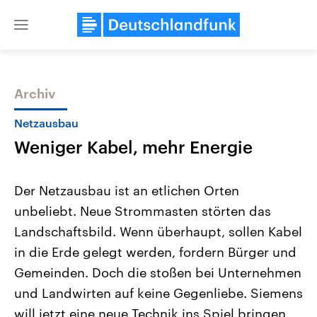
Close
menu
Archiv
Themen
Netzausbau
Weniger Kabel, mehr Energie
Der Netzausbau ist an etlichen Orten
unbeliebt. Neue Strommasten störten das
Landschaftsbild. Wenn überhaupt, sollen Kabel
USA
Nahostkonflikt
in die Erde gelegt werden, fordern Bürger und
Aktuelle Beiträge, Analysen und
Aktuelle Lage und Hinter
Der Überfall der palästine
Hintergründe
Gemeinden. Doch die stoßen bei Unternehmen
Wirtschaftlich und militärisch
Terrororganisation Hamas
und Landwirten auf keine Gegenliebe. Siemens
gehören die Vereinigten Staaten zu
Oktober 2023 auf Israel ha
den mächtigsten Ländern der Erde,
Region wieder die Gewalt 
will jetzt eine neue Technik ins Spiel bringen,
mit großem Einfluss auf das
Israel möchte die Hamas z